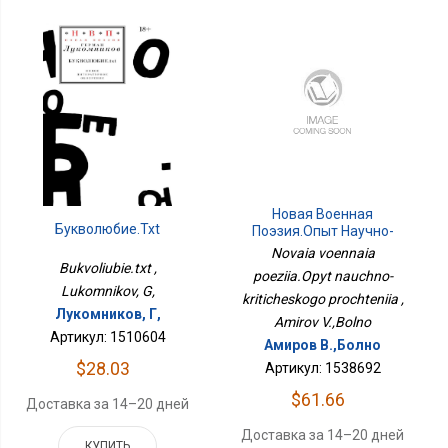
Новая Военная
Букволюбие.txt
Поэзия.Опыт Научно-
Критического
Novaia voennaia
Прочтения
Bukvoliubie.txt ,
poeziia.Opyt nauchno-
Lukomnikov, G,
kriticheskogo prochteniia ,
Лукомников, Г,
Amirov V.,Bolno
Артикул: 1510604
Амиров В.,Болно
$28.03
Артикул: 1538692
$61.66
Доставка за 14–20 дней
Доставка за 14–20 дней
КУПИТЬ