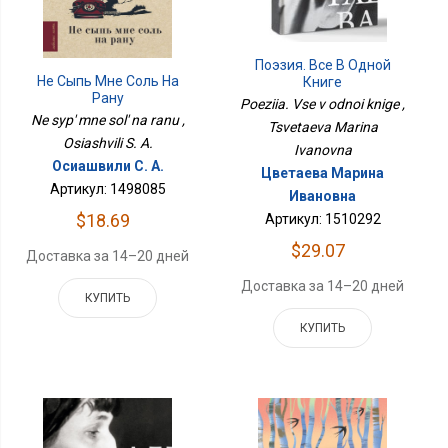
Поэзия. Все В Одной
Не Сыпь Мне Соль На
Книге
Рану
Poeziia. Vse v odnoi knige ,
Ne syp' mne sol' na ranu ,
Tsvetaeva Marina
Osiashvili S. A.
Ivanovna
Осиашвили С. А.
Цветаева Марина
Артикул: 1498085
Ивановна
$18.69
Артикул: 1510292
$29.07
Доставка за 14–20 дней
Доставка за 14–20 дней
КУПИТЬ
КУПИТЬ