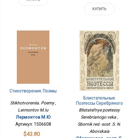
КУПИТЬ
Стихотворения. Поэмы
Блистательные
Stikhotvoreniia. Poemy ,
Поэтессы Серебряного
Века
Lermontov M.Iu
Blistatel'nye poetessy
Лермонтов М.Ю
Serebrianogo veka ,
Артикул: 1506608
Sbornik red.-sost. S. N.
Abovskaia
$43.80