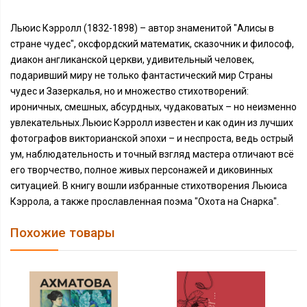
Льюис Кэрролл (1832-1898) – автор знаменитой "Алисы в
стране чудес", оксфордский математик, сказочник и философ,
диакон англиканской церкви, удивительный человек,
подаривший миру не только фантастический мир Страны
чудес и Зазеркалья, но и множество стихотворений:
ироничных, смешных, абсурдных, чудаковатых – но неизменно
увлекательных.Льюис Кэрролл известен и как один из лучших
фотографов викторианской эпохи – и неспроста, ведь острый
ум, наблюдательность и точный взгляд мастера отличают всё
его творчество, полное живых персонажей и диковинных
ситуацией. В книгу вошли избранные стихотворения Льюиса
Кэррола, а также прославленная поэма "Охота на Снарка".
Похожие товары