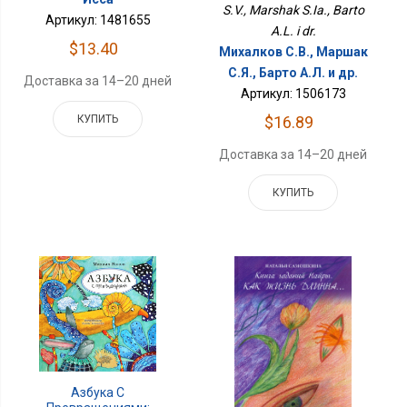
S.V., Marshak S.Ia., Barto
Артикул: 1481655
A.L. i dr.
$13.40
Михалков С.В., Маршак
С.Я., Барто А.Л. и др.
Доставка за 14–20 дней
Артикул: 1506173
$16.89
КУПИТЬ
Доставка за 14–20 дней
КУПИТЬ
Азбука С