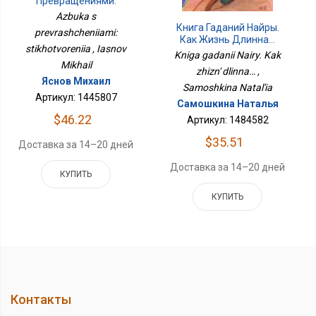
Превращениями:
Стихотворения
Azbuka s
Книга Гаданий Найры.
prevrashcheniiami:
Как Жизнь Длинна…
stikhotvoreniia , Iasnov
Kniga gadanii Nairy. Kak
Mikhail
zhizn' dlinna… ,
Яснов Михаил
Samoshkina Natal'ia
Артикул: 1445807
Самошкина Наталья
$46.22
Артикул: 1484582
$35.51
Доставка за 14–20 дней
Доставка за 14–20 дней
КУПИТЬ
КУПИТЬ
Контакты