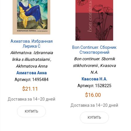
Ахматова. Избранная
Лирика С
Bon Continuer. Сборник
Иллюстрациями
Стихотворений
Akhmatova. Izbrannaia
Bon continuer. Sbornik
lirika s illiustratsiiami ,
stikhotvorenii , Kvasova
Akhmatova Anna
N.A.
Ахматова Анна
Квасова Н.А.
Артикул: 1495484
Артикул: 1528225
$21.11
$16.00
Доставка за 14–20 дней
Доставка за 14–20 дней
КУПИТЬ
КУПИТЬ