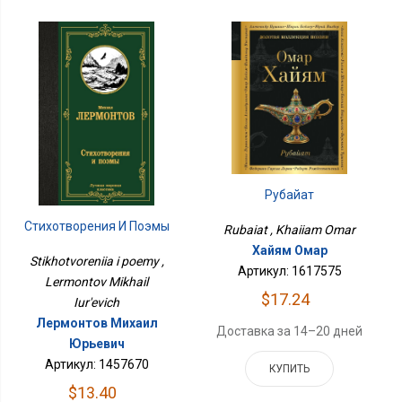
Рубайат
Стихотворения И Поэмы
Rubaiat , Khaiiam Omar
Хайям Омар
Stikhotvoreniia i poemy ,
Артикул: 1617575
Lermontov Mikhail
$17.24
Iur'evich
Лермонтов Михаил
Доставка за 14–20 дней
Юрьевич
Артикул: 1457670
КУПИТЬ
$13.40