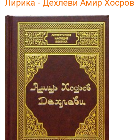
Лирика - Дехлеви Амир Хосров