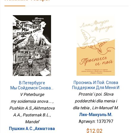
Проснись И Пой. Слова
В Петербурге
Поддержки Для Меня И
Мы Сойдемся Снова...
Для Тебя
Prosnis' i poi. Slova
V Peterburge
podderzhki dlia menia i
my soidemsia snova... ,
dlia tebia , Lin-Manuel' M.
Pushkin A.S.,Akhmatova
Лин-Мануэль М.
A.A., Pasternak B.L.,
Артикул: 1370797
Mandel'
Пушкин А.С.,Ахматова
$12.02