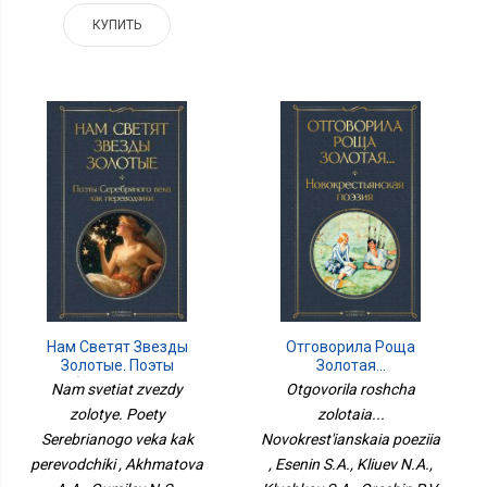
КУПИТЬ
Отговорила Роща
Нам Светят Звезды
Золотая...
Золотые. Поэты
Новокрестьянская
Серебряного Века Как
Otgovorila roshcha
Nam svetiat zvezdy
Поэзия
Переводчики
zolotaia...
zolotye. Poety
Novokrest'ianskaia poeziia
Serebrianogo veka kak
, Esenin S.A., Kliuev N.A.,
perevodchiki , Akhmatova