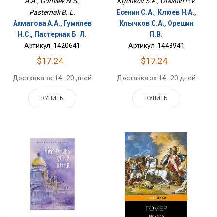
Klychkov S.A., Oreshin P.V.
A.A., Gumilev N.S.,
Есенин С.А., Клюев Н.А.,
Pasternak B. L.
Клычков С.А., Орешин
Ахматова А.А., Гумилев
П.В.
Н.С., Пастернак Б. Л.
Артикул: 1448941
Артикул: 1420641
$17.24
$17.24
Доставка за 14–20 дней
Доставка за 14–20 дней
КУПИТЬ
КУПИТЬ