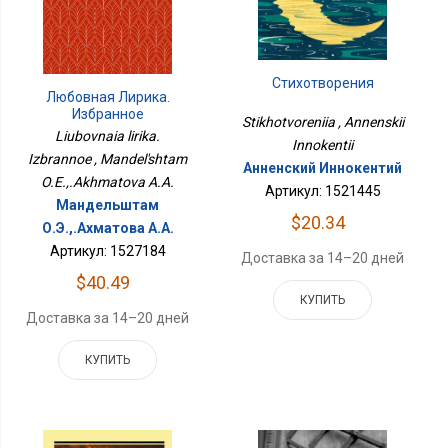
Стихотворения
Любовная Лирика.
Избранное
Stikhotvoreniia , Annenskii
Liubovnaia lirika.
Innokentii
Izbrannoe , Mandel'shtam
Анненский Иннокентий
O.E.,.Akhmatova A.A.
Артикул: 1521445
Мандельштам
$20.34
О.Э.,.Ахматова А.А.
Артикул: 1527184
Доставка за 14–20 дней
$40.49
КУПИТЬ
Доставка за 14–20 дней
КУПИТЬ