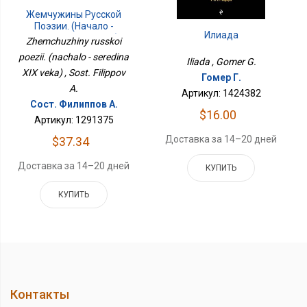
Жемчужины Русской
Поэзии. (начало -
Илиада
Середина XIX Века)
Zhemchuzhiny russkoi
poezii. (nachalo - seredina
Iliada , Gomer G.
XIX veka) , Sost. Filippov
Гомер Г.
A.
Артикул: 1424382
Сост. Филиппов А.
$16.00
Артикул: 1291375
Доставка за 14–20 дней
$37.34
Доставка за 14–20 дней
КУПИТЬ
КУПИТЬ
Контакты