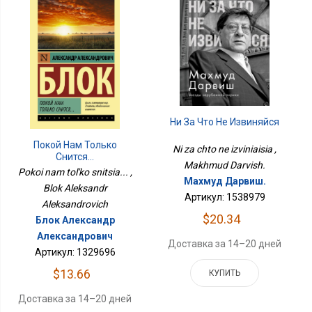
Ни За Что Не Извиняйся
Покой Нам Только
Ni za chto ne izviniaisia ,
Снится...
Makhmud Darvish.
Pokoi nam tol'ko snitsia... ,
Махмуд Дарвиш.
Blok Aleksandr
Артикул: 1538979
Aleksandrovich
$20.34
Блок Александр
Александрович
Доставка за 14–20 дней
Артикул: 1329696
$13.66
КУПИТЬ
Доставка за 14–20 дней