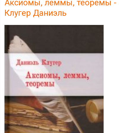
Аксиомы, леммы, теоремы -
Клугер Даниэль