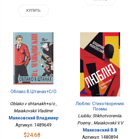
КУПИТЬ
Облако В Штанах+с/о
Люблю: Стихотворения.
Oblako v shtanakh+s/o ,
Поэмы
Maiakovskii Vladimir
Liubliu: Stikhotvoreniia.
Маяковский Владимир
Poemy , Maiakovskii V.V
Артикул: 1489649
Маяковский В.В
$24.68
Артикул: 1480894