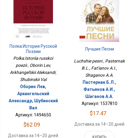
Полка:История Русской
Лучшие Песни
Поэзии
Polka:Istoriia russkoi
Luchshie pesni , Pasternak
poezii , Oborin Lev,
B.L., Fat'ianov A.I.,
Arkhangel'skii Aleksandr,
Shaganov A.A.
Shubinskii Val
Пастернак Б.Л.,
Оборин Лев,
Фатьянов А.И.,
Архангельский
Шаганов А.А.
Александр, Шубинский
Артикул: 1537810
Вал
$17.47
Артикул: 1494650
$62.09
Доставка за 14–20 дней
Доставка за 14–20 дней
КУПИТЬ