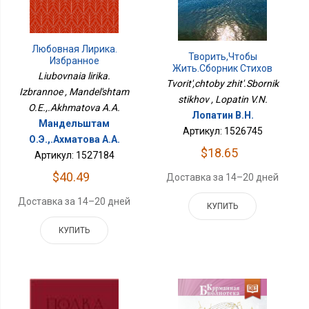
Любовная Лирика.
Творить,чтобы
Избранное
Жить.Сборник Стихов
Liubovnaia lirika.
Tvorit',chtoby zhit'.Sbornik
Izbrannoe , Mandel'shtam
stikhov , Lopatin V.N.
O.E.,.Akhmatova A.A.
Лопатин В.Н.
Мандельштам
Артикул: 1526745
О.Э.,.Ахматова А.А.
$18.65
Артикул: 1527184
$40.49
Доставка за 14–20 дней
Доставка за 14–20 дней
КУПИТЬ
КУПИТЬ