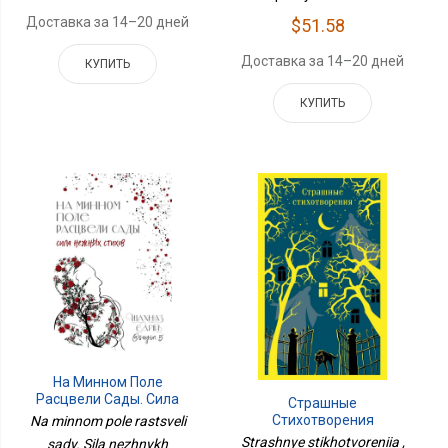
Доставка за 14–20 дней
$51.58
Доставка за 14–20 дней
КУПИТЬ
КУПИТЬ
На Минном Поле
Расцвели Сады. Сила
Страшные
Нежных Стихов
Стихотворения
Na minnom pole rastsveli
Strashnye stikhotvoreniia ,
sady. Sila nezhnykh