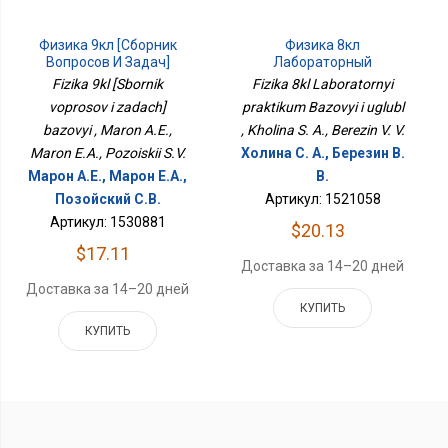
Физика 9кл [Сборник
Физика 8кл
Вопросов И Задач]
Лабораторный
Базовый
Практикум Базовый И
Fizika 9kl [Sbornik
Fizika 8kl Laboratornyi
Углубл
voprosov i zadach]
praktikum Bazovyi i uglubl
bazovyi , Maron A.E.,
, Kholina S. A., Berezin V. V.
Maron E.A., Pozoiskii S.V.
Холина С. А., Березин В.
Марон А.Е., Марон Е.А.,
В.
Позойский С.В.
Артикул: 1521058
Артикул: 1530881
$20.13
$17.11
Доставка за 14–20 дней
Доставка за 14–20 дней
КУПИТЬ
КУПИТЬ