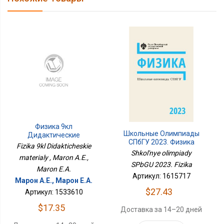
Физика 9кл
Школьные Олимпиады
Дидактические
СПбГУ 2023. Физика
Материалы
Fizika 9kl Didakticheskie
Shkol'nye olimpiady
materialy , Maron A.E.,
SPbGU 2023. Fizika
Maron E.A.
Артикул: 1615717
Марон А.Е., Марон Е.А.
$27.43
Артикул: 1533610
$17.35
Доставка за 14–20 дней