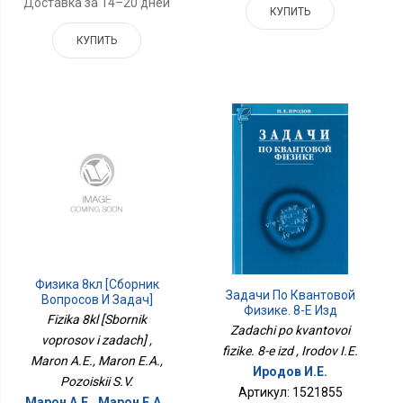
Доставка за 14–20 дней
КУПИТЬ
КУПИТЬ
Физика 8кл [Сборник
Задачи По Квантовой
Вопросов И Задач]
Физике. 8-Е Изд
Fizika 8kl [Sbornik
Zadachi po kvantovoi
voprosov i zadach] ,
fizike. 8-e izd , Irodov I.E.
Maron A.E., Maron E.A.,
Иродов И.Е.
Pozoiskii S.V.
Артикул: 1521855
Марон А.Е., Марон Е.А.,