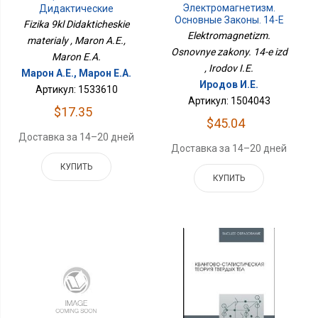
Электромагнетизм.
Дидактические
Основные Законы. 14-Е
Материалы
Fizika 9kl Didakticheskie
Изд
Elektromagnetizm.
materialy , Maron A.E.,
Osnovnye zakony. 14-e izd
Maron E.A.
, Irodov I.E.
Марон А.Е., Марон Е.А.
Иродов И.Е.
Артикул: 1533610
Артикул: 1504043
$17.35
$45.04
Доставка за 14–20 дней
Доставка за 14–20 дней
КУПИТЬ
КУПИТЬ