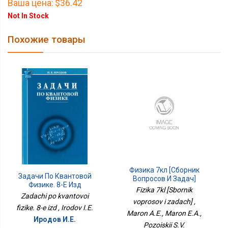
Ваша цена:
$36.42
Not In Stock
Похожие товары
Физика 7кл [Сборник
Задачи По Квантовой
Вопросов И Задач]
Физике. 8-Е Изд
Fizika 7kl [Sbornik
Zadachi po kvantovoi
voprosov i zadach] ,
fizike. 8-e izd , Irodov I.E.
Maron A.E., Maron E.A.,
Иродов И.Е.
Pozoiskii S.V.