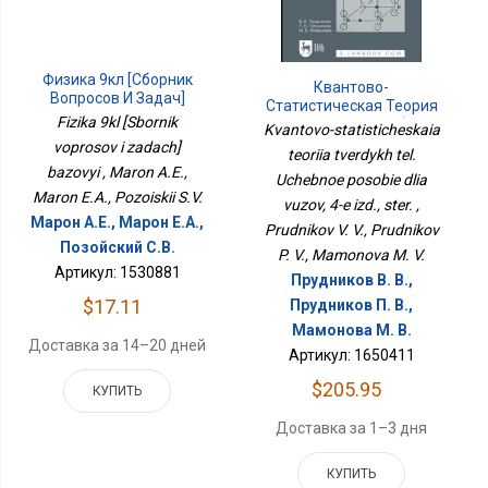
Физика 9кл [Сборник
Квантово-
Вопросов И Задач]
Статистическая Теория
Базовый
Fizika 9kl [Sbornik
Твердых Тел. Учебное
Kvantovo-statisticheskaia
Пособие Для Вузов, 4-Е
voprosov i zadach]
teoriia tverdykh tel.
Изд., Стер.
bazovyi , Maron A.E.,
Uchebnoe posobie dlia
Maron E.A., Pozoiskii S.V.
vuzov, 4-e izd., ster. ,
Марон А.Е., Марон Е.А.,
Prudnikov V. V., Prudnikov
Позойский С.В.
P. V., Mamonova M. V.
Артикул: 1530881
Прудников В. В.,
$17.11
Прудников П. В.,
Мамонова М. В.
Доставка за 14–20 дней
Артикул: 1650411
$205.95
КУПИТЬ
Доставка за 1–3 дня
КУПИТЬ