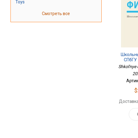
Toys
Смотреть все
Школьн
СПбГУ 
Shkol'nye
20
Артик
$
Доставка