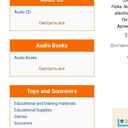
Шк
Fizika. N
Audio CD
shkol'ni
Пе
Смотреть все
Артик
$
Audio Books
Доставка
Audio Books
Смотреть все
Toys and Souvenirs
Educational and training materials
Educational Supplies
Games
Souvenirs