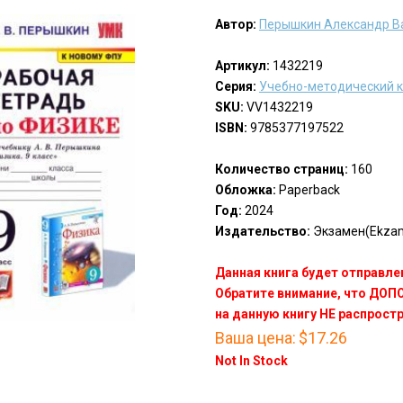
Автор:
Перышкин Александр В
Артикул:
1432219
Серия:
Учебно-методический 
SKU:
VV1432219
ISBN:
9785377197522
Количество страниц:
160
Обложка:
Paperback
Год:
2024
Издательство:
Экзамен(Ekza
Данная книга будет отправлен
Обратите внимание, что ДО
на данную книгу НЕ распрост
Ваша цена:
$17.26
Not In Stock