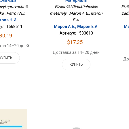
ольника
Материалы
ovyi spravochnik
Fizika 9kl Didakticheskie
Fizi
ka , Petrov N.I.
materialy , Maron A.E., Maron
zad
тров Н.И.
E.A.
ул: 1568511
Марон А.Е., Марон Е.А.
Ма
Артикул: 1533610
30.19
$17.35
 за 14–20 дней
Доставка за 14–20 дней
КУПИТЬ
До
КУПИТЬ