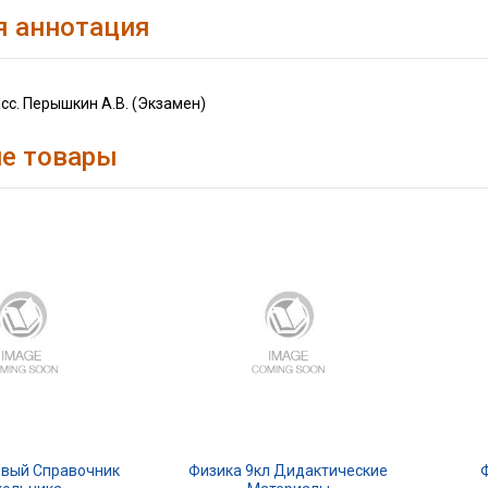
я аннотация
асс. Перышкин А.В. (Экзамен)
е товары
овый Справочник
Физика 9кл Дидактические