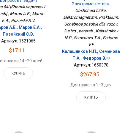
Вопросов И Задач]
Электромагнетизм.
ka 8kl [Sbornik voprosov i
Практикум: Учебное Пособие
Obshchaia fizika.
ach] , Maron A.E., Maron
Для Вузов. 2-Е Изд., Перераб
Elektromagnetizm. Praktikum:
E.A., Pozoiskii S.V.
Uchebnoe posobie dlia vuzov.
рон А.Е., Марон Е.А.,
2-e izd., pererab , Kalashnikov
Позойский С.В.
N.P., Semenova T.A., Fedorov
Артикул: 1521065
V.F
$17.11
Калашников Н.П., Семенова
Т.А., Федоров В.Ф
ставка за 14–20 дней
Артикул: 1650370
$267.95
КУПИТЬ
Доставка за 1–3 дня
КУПИТЬ