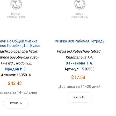
ачи По Общей Физике:
Физика 8кл Рабочая Тетрадь
ное Пособие Для Вузов
17-Е Изд.
achi po obshchei fizike:
Fizika 8kl Rabochaia tetrad' ,
bnoe posobie dlia vuzov
Khannanova T.A.
17-e izd. , Irodov I.E.
Ханнанова Т.А.
Иродов И.Е.
Артикул: 1530905
Артикул: 1605816
$17.58
$43.43
Доставка за 14–20 дней
ставка за 14–20 дней
КУПИТЬ
КУПИТЬ