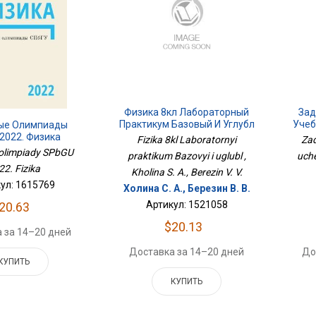
Физика 8кл Лабораторный
Зад
Практикум Базовый И Углубл
Учеб
ые Олимпиады
2022. Физика
Fizika 8kl Laboratornyi
Zad
 olimpiady SPbGU
praktikum Bazovyi i uglubl ,
uche
22. Fizika
Kholina S. A., Berezin V. V.
ул: 1615769
Холина С. А., Березин В. В.
Артикул: 1521058
20.63
$20.13
 за 14–20 дней
Доставка за 14–20 дней
До
КУПИТЬ
КУПИТЬ