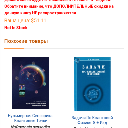
Обратите внимание, что ДОПОЛНИТЕЛЬНЫЕ скидки на
данную книгу НЕ распространяются.
Ваша цена:
$51.11
Not In Stock
Похожие товары
Нульмерная Сенсорика.
Задачи По Квантовой
Квантовые Точки
Физике. 8-Е Изд
Nul'mernaia sensorika.