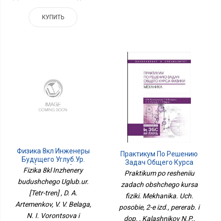
КУПИТЬ
Физика 8кл Инженеры
Практикум По Решению
Будущего Углуб.ур.
Задач Общего Курса
[Тетр-Трен]
Fizika 8kl Inzhenery
Физики. Механика. Уч.
Praktikum po resheniiu
Пособие, 2-Е Изд.,
budushchego Uglub.ur.
zadach obshchego kursa
Перераб. И Доп.
[Tetr-tren] , D. A.
fiziki. Mekhanika. Uch.
Artemenkov, V. V. Belaga,
posobie, 2-e izd., pererab. i
N. I. Vorontsova i
dop. , Kalashnikov N.P.,