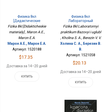
Физика 8кл
Физика 8кл
[Дидактические
Лабораторный
Материалы]
Практикум Базовый И
Fizika 8kl [Didakticheskie
Fizika 8kl Laboratornyi
Углубл
materialy] , Maron A.E.,
praktikum Bazovyi i uglubl
Maron E.A.
, Kholina S. A., Berezin V. V.
Марон А.Е., Марон Е.А.
Холина С. А., Березин В.
Артикул: 1520188
В.
Артикул: 1521058
$17.35
$20.13
Доставка за 14–20 дней
Доставка за 14–20 дней
КУПИТЬ
КУПИТЬ