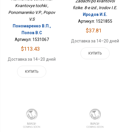
Zadachi po kvantovoi
Kvantovye tochki ,
fizike. 8-e izd , Irodov I.E.
Ponomarenko V.P., Popov
Иродов И.Е.
V.S
Артикул: 1521855
Пономаренко В.П.,
$37.81
Попов В.С
Артикул: 1531067
Доставка за 14–20 дней
$113.43
КУПИТЬ
Доставка за 14–20 дней
КУПИТЬ