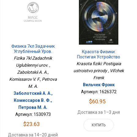
Физика 7кл Задачник
Углублённый Уров.
Красота Физики:
Постигая Устройство
Fizika 7kl Zadachnik
Природы
Krasota fiziki: Postigaia
Uglublennyi urov. ,
ustroistvo prirody , Vil'chek
Zabolotskii A. A.,
Frenk
Komissarov V. F., Petrova
Вильчек Фрэнк
M. A.
Артикул: 1626372
Заболотский А. А.,
Комиссаров В. Ф.,
$60.95
Петрова М. А.
Доставка за 1–3 дня
Артикул: 1530973
$23.63
КУПИТЬ
Доставка за 14–20 дней