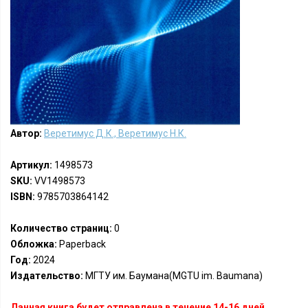
Автор:
Веретимус Д.К., Веретимус Н.К.
Артикул:
1498573
SKU:
VV1498573
ISBN:
9785703864142
Количество страниц:
0
Обложка:
Paperback
Год:
2024
Издательство:
МГТУ им. Баумана(MGTU im. Baumana)
Данная книга будет отправлена в течение 14-16 дней.