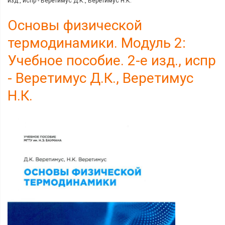
изд., испр - Веретимус Д.К., Веретимус Н.К.
Основы физической
термодинамики. Модуль 2:
Учебное пособие. 2-е изд., испр
- Веретимус Д.К., Веретимус
Н.К.