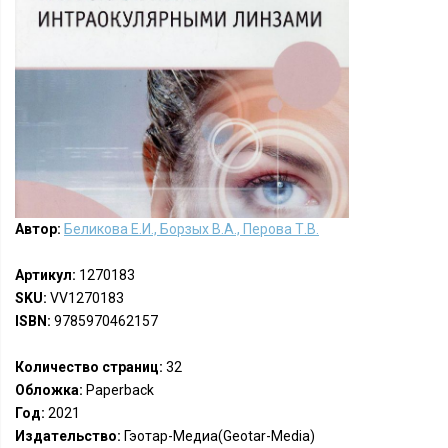
Автор:
Беликова Е.И., Борзых В.А., Перова Т.В.
Артикул:
1270183
SKU:
VV1270183
ISBN:
9785970462157
Количество страниц:
32
Обложка:
Paperback
Год:
2021
Издательство:
Гэотар-Медиа(Geotar-Media)