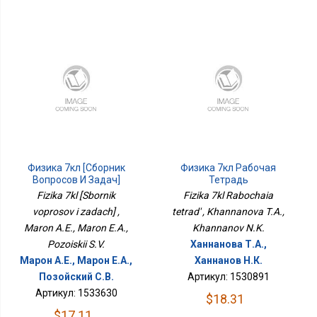
Физика 7кл [Сборник
Физика 7кл Рабочая
Вопросов И Задач]
Тетрадь
Fizika 7kl [Sbornik
Fizika 7kl Rabochaia
voprosov i zadach] ,
tetrad' , Khannanova T.A.,
Maron A.E., Maron E.A.,
Khannanov N.K.
Pozoiskii S.V.
Ханнанова Т.А.,
Марон А.Е., Марон Е.А.,
Ханнанов Н.К.
Позойский С.В.
Артикул: 1530891
Артикул: 1533630
$18.31
$17.11