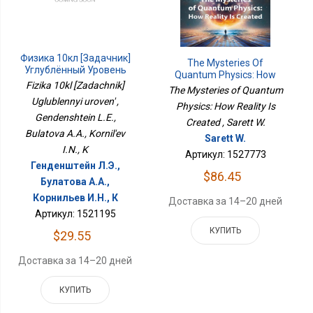
Физика 10кл [Задачник]
The Mysteries Of
Углублённый Уровень
Quantum Physics: How
Fizika 10kl [Zadachnik]
Reality Is Created
The Mysteries of Quantum
Uglublennyi uroven' ,
Physics: How Reality Is
Gendenshtein L.E.,
Created , Sarett W.
Bulatova A.A., Kornil'ev
Sarett W.
I.N., K
Артикул: 1527773
Генденштейн Л.Э.,
$86.45
Булатова А.А.,
Корнильев И.Н., К
Доставка за 14–20 дней
Артикул: 1521195
КУПИТЬ
$29.55
Доставка за 14–20 дней
КУПИТЬ