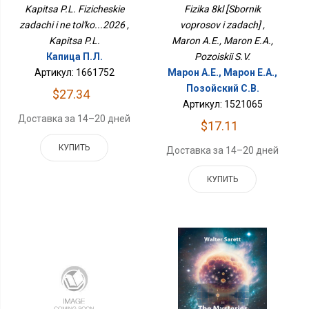
Только...2026
Kapitsa P.L. Fizicheskie
Fizika 8kl [Sbornik
zadachi i ne tol'ko...2026 ,
voprosov i zadach] ,
Kapitsa P.L.
Maron A.E., Maron E.A.,
Капица П.Л.
Pozoiskii S.V.
Артикул: 1661752
Марон А.Е., Марон Е.А.,
Позойский С.В.
$27.34
Артикул: 1521065
Доставка за 14–20 дней
$17.11
КУПИТЬ
Доставка за 14–20 дней
КУПИТЬ