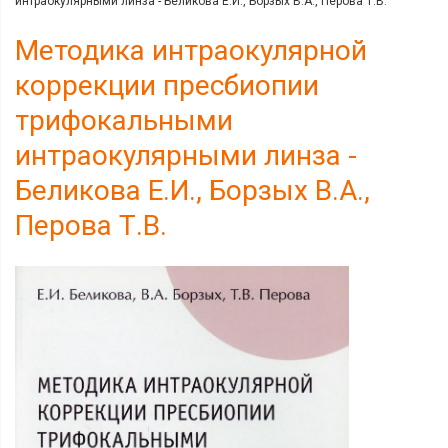
интраокулярными линза - Беликова Е.И., Борзых В.А., Перова Т.В.
Методика интраокулярной
коррекции пресбиопии
трифокальными
интраокулярными линза -
Беликова Е.И., Борзых В.А.,
Перова Т.В.