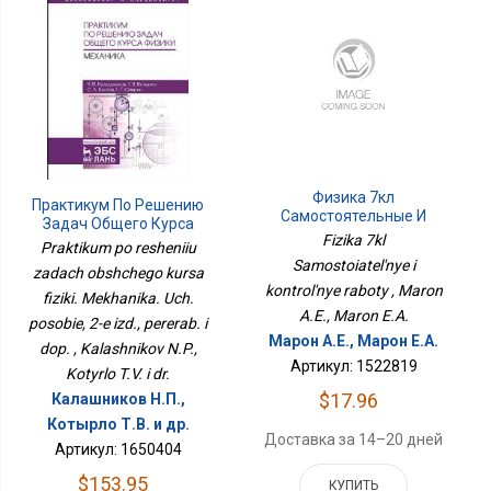
Физика 7кл
Практикум По Решению
Самостоятельные И
Задач Общего Курса
Контрольные Работы
Fizika 7kl
Физики. Механика. Уч.
Praktikum po resheniiu
Пособие, 2-Е Изд.,
Samostoiatel'nye i
zadach obshchego kursa
Перераб. И Доп.
kontrol'nye raboty , Maron
fiziki. Mekhanika. Uch.
A.E., Maron E.A.
posobie, 2-e izd., pererab. i
Марон А.Е., Марон Е.А.
dop. , Kalashnikov N.P.,
Артикул: 1522819
Kotyrlo T.V. i dr.
$17.96
Калашников Н.П.,
Котырло Т.В. и др.
Доставка за 14–20 дней
Артикул: 1650404
$153.95
КУПИТЬ