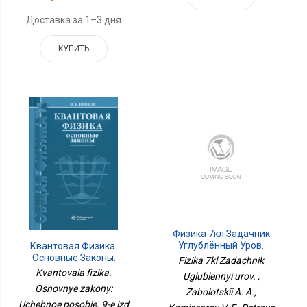
Доставка за 1–3 дня
КУПИТЬ
Физика 7кл Задачник
Углублённый Уров.
Квантовая Физика.
Основные Законы:
Fizika 7kl Zadachnik
Учебное Пособие. 9-Е
Kvantovaia fizika.
Uglublennyi urov. ,
Изд
Osnovnye zakony:
Zabolotskii A. A.,
Uchebnoe posobie. 9-e izd