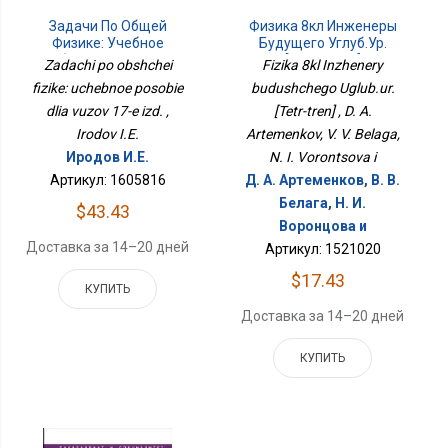
Задачи По Общей
Физика 8кл Инженеры
Физике: Учебное
Будущего Углуб.ур.
Пособие Для Вузов 17-Е
[Тетр-Трен]
Zadachi po obshchei
Fizika 8kl Inzhenery
Изд.
fizike: uchebnoe posobie
budushchego Uglub.ur.
dlia vuzov 17-e izd. ,
[Tetr-tren] , D. A.
Irodov I.E.
Artemenkov, V. V. Belaga,
Иродов И.Е.
N. I. Vorontsova i
Артикул: 1605816
Д. А. Артеменков, В. В.
Белага, Н. И.
$43.43
Воронцова и
Доставка за 14–20 дней
Артикул: 1521020
$17.43
КУПИТЬ
Доставка за 14–20 дней
КУПИТЬ