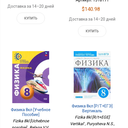
Артикул: 1518171
Доставка за 14–20 дней
$140.98
КУПИТЬ
Доставка за 14–20 дней
КУПИТЬ
Физика 8кл [Р/т+ЕГЭ]
Физика 8кл [Учебное
Вертикаль
Пособие]
Fizika 8kl [R/t+EGE]
Fizika 8kl [Uchebnoe
Vertikal' , Purysheva N.S.,
posobie] , Belaga V.V.,