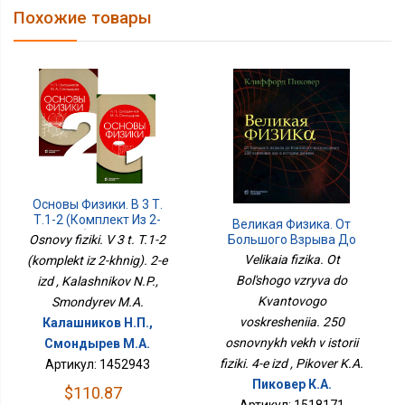
Похожие товары
Основы Физики. В 3 Т.
Т.1-2 (комплект Из 2-
Великая Физика. От
Хниг). 2-Е Изд
Osnovy fiziki. V 3 t. T.1-2
Большого Взрыва До
Квантового
Velikaia fizika. Ot
(komplekt iz 2-khnig). 2-e
Воскрешения. 250
Bol'shogo vzryva do
izd , Kalashnikov N.P.,
Основных Вех В Истории
Физики. 4-Е Изд
Kvantovogo
Smondyrev M.A.
voskresheniia. 250
Калашников Н.П.,
osnovnykh vekh v istorii
Смондырев М.А.
fiziki. 4-e izd , Pikover K.A.
Артикул: 1452943
Пиковер К.А.
$110.87