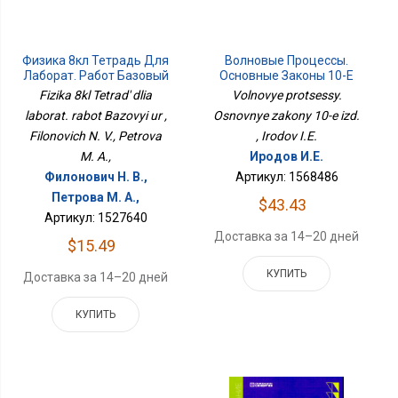
Физика 8кл Тетрадь Для
Волновые Процессы.
Лаборат. Работ Базовый
Основные Законы 10-Е
Ур
Изд.
Fizika 8kl Tetrad' dlia
Volnovye protsessy.
laborat. rabot Bazovyi ur ,
Osnovnye zakony 10-e izd.
Filonovich N. V., Petrova
, Irodov I.E.
M. A.,
Иродов И.Е.
Филонович Н. В.,
Артикул: 1568486
Петрова М. А.,
$43.43
Артикул: 1527640
Доставка за 14–20 дней
$15.49
КУПИТЬ
Доставка за 14–20 дней
КУПИТЬ