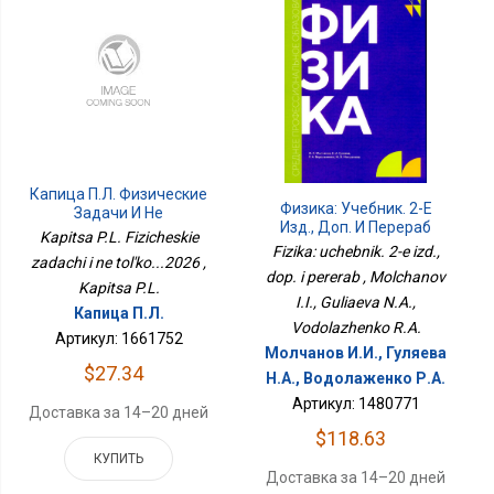
Капица П.Л. Физические
Физика: Учебник. 2-Е
Задачи И Не
Изд., Доп. И Перераб
Только...2026
Kapitsa P.L. Fizicheskie
Fizika: uchebnik. 2-e izd.,
zadachi i ne tol'ko...2026 ,
dop. i pererab , Molchanov
Kapitsa P.L.
I.I., Guliaeva N.A.,
Капица П.Л.
Vodolazhenko R.A.
Артикул: 1661752
Молчанов И.И., Гуляева
$27.34
Н.А., Водолаженко Р.А.
Артикул: 1480771
Доставка за 14–20 дней
$118.63
КУПИТЬ
Доставка за 14–20 дней