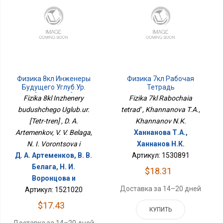
Физика 8кл Инженеры
Физика 7кл Рабочая
Будущего Углуб.ур.
Тетрадь
[Тетр-Трен]
Fizika 8kl Inzhenery
Fizika 7kl Rabochaia
budushchego Uglub.ur.
tetrad' , Khannanova T.A.,
[Tetr-tren] , D. A.
Khannanov N.K.
Artemenkov, V. V. Belaga,
Ханнанова Т.А.,
N. I. Vorontsova i
Ханнанов Н.К.
Д. А. Артеменков, В. В.
Артикул: 1530891
Белага, Н. И.
$18.31
Воронцова и
Доставка за 14–20 дней
Артикул: 1521020
$17.43
КУПИТЬ