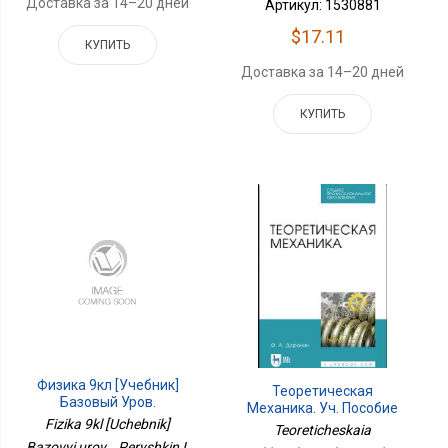
Доставка за 14–20 дней
Артикул: 1530881
$17.11
КУПИТЬ
Доставка за 14–20 дней
КУПИТЬ
Физика 9кл [Учебник]
Теоретическая
Базовый Уров.
Механика. Уч. Пособие
Fizika 9kl [Uchebnik]
Teoreticheskaia
Bazovyi urov. , Peryshkin I.