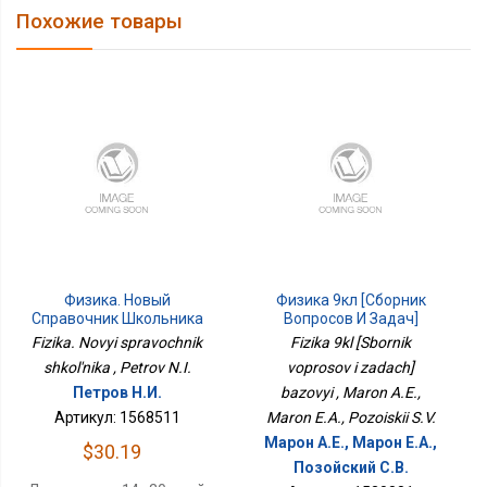
Похожие товары
Физика. Новый
Физика 9кл [Сборник
Справочник Школьника
Вопросов И Задач]
Базовый
Fizika. Novyi spravochnik
Fizika 9kl [Sbornik
shkol'nika , Petrov N.I.
voprosov i zadach]
Петров Н.И.
bazovyi , Maron A.E.,
Артикул: 1568511
Maron E.A., Pozoiskii S.V.
Марон А.Е., Марон Е.А.,
$30.19
Позойский С.В.