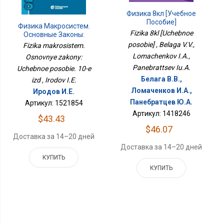
Физика 8кл [Учебное
Пособие]
Физика Макросистем.
Fizika 8kl [Uchebnoe
Основные Законы:
Учебное Пособие. 10-Е
posobie] , Belaga V.V.,
Fizika makrosistem.
Изд
Lomachenkov I.A.,
Osnovnye zakony:
Panebrattsev Iu.A.
Uchebnoe posobie. 10-e
Белага В.В.,
izd , Irodov I.E.
Ломаченков И.А.,
Иродов И.Е.
Панебратцев Ю.А.
Артикул: 1521854
Артикул: 1418246
$43.43
$46.07
Доставка за 14–20 дней
Доставка за 14–20 дней
КУПИТЬ
КУПИТЬ