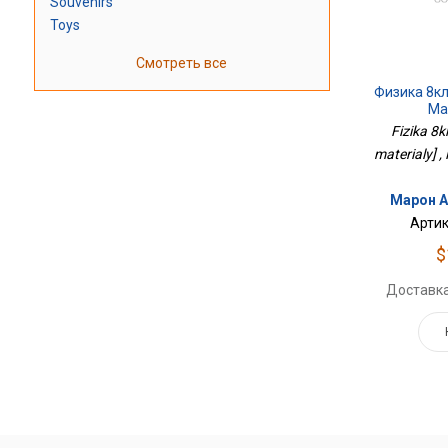
Souvenirs
Toys
Смотреть все
Физика 8к
Ма
Fizika 8k
materialy] 
Марон А.
Артик
$
Доставка