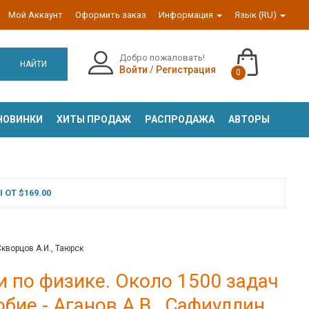
Мой Аккаунт
Оформить заказ
Информация
Язык (RU)
Добро пожаловать!
НАЙТИ
Войти
/
Регистрация
0
НОВИНКИ
ХИТЫ ПРОДАЖ
РАСПРОДАЖА
АВТОРЫ
ОТ $169.00
кворцов А.И., Таюрск
и по физике. Около 1500 задач
ие - Аганов А.В., Сафиуллин