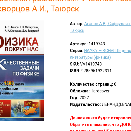
Скворцов А.И., Таюрск
Автор:
Аганов А.В., Сафиуллин Р
Таюрск
Артикул:
1419743
Серия:
НАУКУ — ВСЕМ! Шедевр
литературы (физика)
SKU:
VV1419743
ISBN:
9785951922311
Количество страниц:
0
Обложка:
Hardcover
Год:
2022
Издательство:
ЛЕНАНД(LENA
Данная книга будет отправлен
Обратите внимание, что ДО