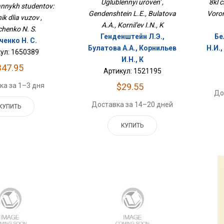
Вузов
Uglublennyi uroven' ,
8kl c
rannykh studentov:
Gendenshtein L.E., Bulatova
Voro
k dlia vuzov ,
A.A., Kornil'ev I.N., K
henko N. S.
Генденштейн Л.Э.,
Бе
ченко Н. С.
Булатова А.А., Корнильев
Н.И.
ул: 1650389
И.Н., К
347.95
Артикул: 1521195
ка за 1–3 дня
$29.55
До
Доставка за 14–20 дней
КУПИТЬ
КУПИТЬ