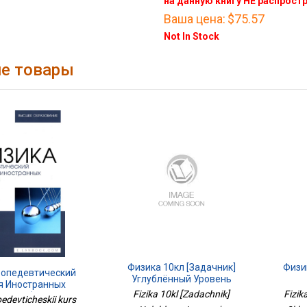
на данную книгу НЕ распрост
Ваша цена:
$75.57
Not In Stock
е товары
Физика 10кл [Задачник]
Физи
ропедевтический
Углублённый Уровень
я Иностранных
Fizika 10kl [Zadachnik]
Fizik
в: Учебник Для
pedevticheskii kurs