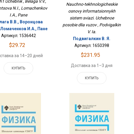
h1 Uchebnik , Belaga V.V.,
Систем Связи. Учебное
Nauchno-tekhnologicheskie
Пособие Для Вузов
ntsova N.I., Lomachenkov
osnovy informatsionnykh
I.A., Pane
sistem sviazi. Uchebnoe
лага В.В., Воронцова
posobie dlia vuzov , Podvigalkin
, Ломаченков И.А., Пане
V. Ia.
Артикул: 1536442
Подвигалкин В. Я.
$29.72
Артикул: 1650398
$231.95
ставка за 14–20 дней
Доставка за 1–3 дня
КУПИТЬ
КУПИТЬ