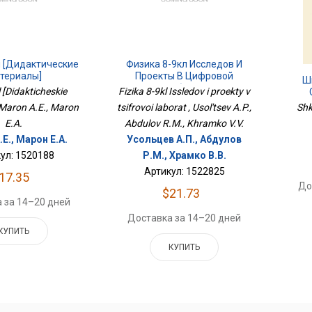
л [Дидактические
Физика 8-9кл Исследов И
териалы]
Проекты В Цифровой
Ш
Лаборат
l [Didakticheskie
Fizika 8-9kl Issledov i proekty v
, Maron A.E., Maron
tsifrovoi laborat , Usol'tsev A.P.,
Shk
E.A.
Abdulov R.M., Khramko V.V.
Е., Марон Е.А.
Усольцев А.П., Абдулов
ул: 1520188
Р.М., Храмко В.В.
Артикул: 1522825
17.35
До
$21.73
 за 14–20 дней
Доставка за 14–20 дней
КУПИТЬ
КУПИТЬ