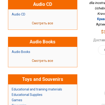
dlia inost
Audio CD
Uchebni
Kravc
Audio CD
Крав
Смотреть все
Артик
$
Достав
Audio Books
Audio Books
Смотреть все
Toys and Souvenirs
Educational and training materials
Educational Supplies
Games