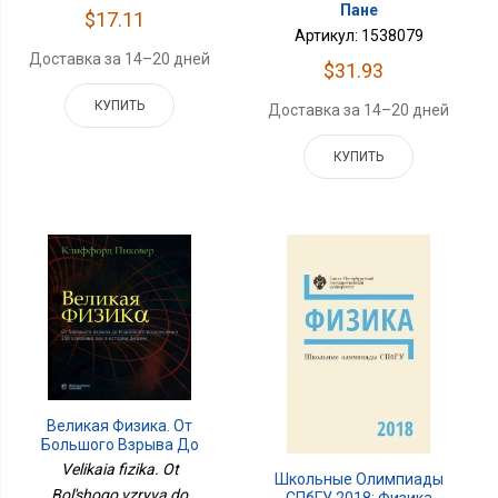
Пане
$17.11
Артикул: 1538079
Доставка за 14–20 дней
$31.93
КУПИТЬ
Доставка за 14–20 дней
КУПИТЬ
Великая Физика. От
Большого Взрыва До
Квантового
Velikaia fizika. Ot
Школьные Олимпиады
Воскрешения. 250
Bol'shogo vzryva do