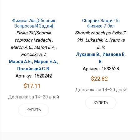
Физика 7кл [Сборник
Сборник Задач По
Вопросов И Задач]
Физике 7-9кл
Fizika 7kl [Sbornik
Sbornik zadach po fizike 7-
voprosov i zadach] ,
9kl , Lukashik V., Ivanova
Maron A.E., Maron E.A.,
E. V.
Pozoiskii S.V.
Лукашик В., Иванова Е.
Марон А.Е., Марон Е.А.,
В.
Позойский С.В.
Артикул: 1533628
Артикул: 1520242
$22.82
$17.11
Доставка за 14–20 дней
Доставка за 14–20 дней
КУПИТЬ
КУПИТЬ