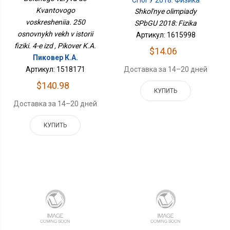
СПбГУ 2018: Физика
Основных Вех В Истории
Физики. 4-Е Изд
Kvantovogo
Shkol'nye olimpiady
voskresheniia. 250
SPbGU 2018: Fizika
osnovnykh vekh v istorii
Артикул: 1615998
fiziki. 4-e izd , Pikover K.A.
$14.06
Пиковер К.А.
Артикул: 1518171
Доставка за 14–20 дней
$140.98
КУПИТЬ
Доставка за 14–20 дней
КУПИТЬ