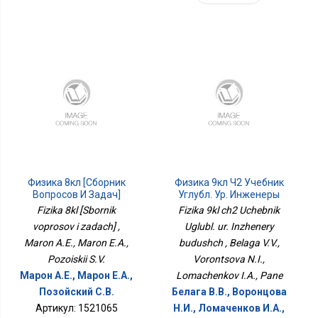
Физика 8кл [Сборник
Физика 9кл Ч2 Учебник
Вопросов И Задач]
Углубл. Ур. Инженеры
Будущ
Fizika 8kl [Sbornik
Fizika 9kl ch2 Uchebnik
voprosov i zadach] ,
Uglubl. ur. Inzhenery
Maron A.E., Maron E.A.,
budushch , Belaga V.V.,
Pozoiskii S.V.
Vorontsova N.I.,
Марон А.Е., Марон Е.А.,
Lomachenkov I.A., Pane
Позойский С.В.
Белага В.В., Воронцова
Артикул: 1521065
Н.И., Ломаченков И.А.,