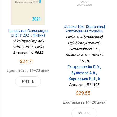
Физика 10кл [Задачник]
Школьные Олимпиады
Углублённый Уровень
СПбГУ 2021. Физика
Fizika 10kl [Zadachnik]
Shkol'nye olimpiady
Uglublennyi uroven' ,
SPbGU 2021. Fizika
Gendenshtein L.E.,
Артикул: 1615844
Bulatova A.A., Kornil'ev
$24.71
I.N., K
Генденштейн Л.Э.,
Доставка за 14–20 дней
Булатова А.А.,
Корнильев И.Н., К
КУПИТЬ
Артикул: 1521195
$29.55
Доставка за 14–20 дней
КУПИТЬ