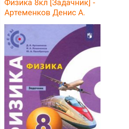
Физика 8кл [Задачник] -
Артеменков Денис А.