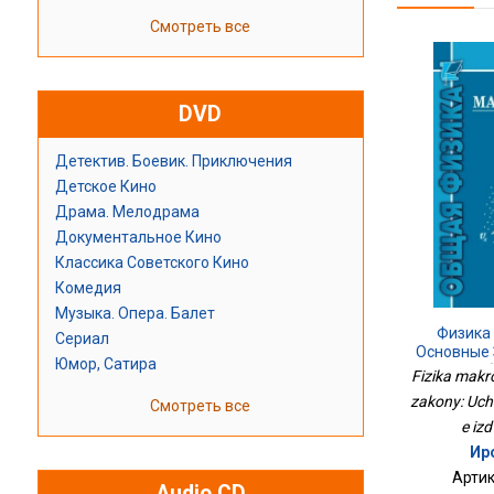
Смотреть все
DVD
Детектив. Боевик. Приключения
Детское Кино
Драма. Мелодрама
Документальное Кино
Классика Советского Кино
Комедия
Музыка. Опера. Балет
Физика
Сериал
Основные 
Юмор, Сатира
Пособ
Fizika makr
zakony: Uch
Смотреть все
e izd
Ир
Артик
Audio CD