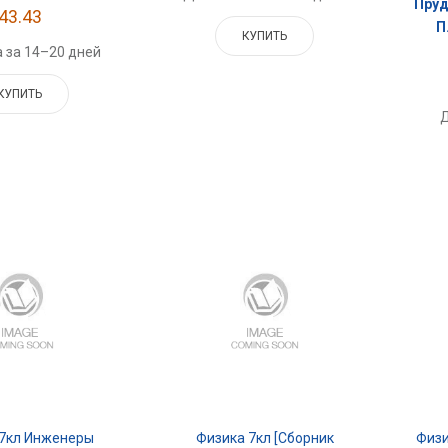
Пруд
43.43
П
КУПИТЬ
 за 14–20 дней
КУПИТЬ
Д
 7кл Инженеры
Физика 7кл [Сборник
Физи