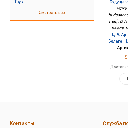
Toys
Будущего 
Fizika
Смотреть все
budushcheg
tren] , D. 
Belaga, N
Д. А. Ар
Белага, Н
Артик
$
Доставка
Контакты
Служба п