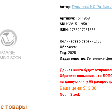
Автор:
Пурышева Н.С. Ратбиль 
Артикул:
1511958
SKU:
VV1511958
ISBN:
9785907931565
Количество страниц:
88
Обложка:
-
Год:
2025
Издательство:
Интеллект-Центр
Данная книга будет отправлен
Обратите внимание, что ДО
на данную книгу НЕ распрост
Ваша цена:
$13.00
Not In Stock
е товары