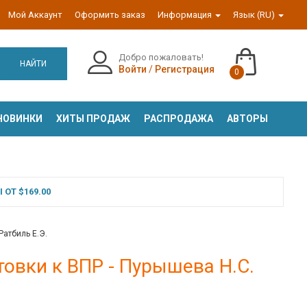
Мой Аккаунт
Оформить заказ
Информация
Язык (RU)
Добро пожаловать!
НАЙТИ
Войти
/
Регистрация
0
НОВИНКИ
ХИТЫ ПРОДАЖ
РАСПРОДАЖА
АВТОРЫ
ОТ $169.00
Ратбиль Е.Э.
товки к ВПР - Пурышева Н.С.