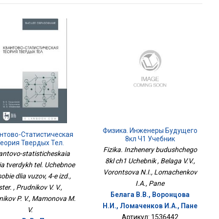
Физика. Инженеры Будущего
нтово-Статистическая
8кл Ч1 Учебник
еория Твердых Тел.
Fizika. Inzhenery budushchego
ное Пособие Для Вузов,
antovo-statisticheskaia
4-Е Изд., Стер.
8kl ch1 Uchebnik , Belaga V.V.,
iia tverdykh tel. Uchebnoe
Vorontsova N.I., Lomachenkov
obie dlia vuzov, 4-e izd.,
I.A., Pane
ster. , Prudnikov V. V.,
Белага В.В., Воронцова
nikov P. V., Mamonova M.
Н.И., Ломаченков И.А., Пане
V.
Артикул: 1536442