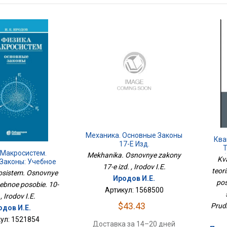
Механика. Основные Законы
Ква
17-Е Изд.
Т
 Макросистем.
Mekhanika. Osnovnye zakony
Учеб
Kv
Законы: Учебное
17-e izd. , Irodov I.E.
ие. 10-Е Изд
teor
osistem. Osnovnye
Иродов И.Е.
pos
ebnoe posobie. 10-
Артикул: 1568500
 , Irodov I.E.
$43.43
Prud
одов И.Е.
ул: 1521854
Доставка за 14–20 дней