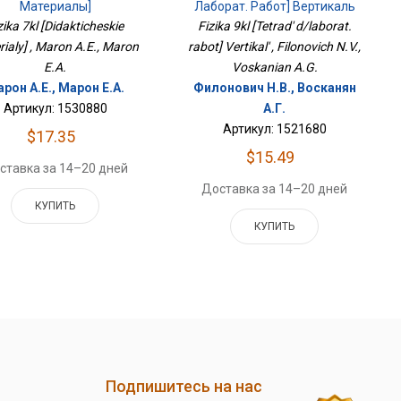
Материалы]
Лаборат. Работ] Вертикаль
zika 7kl [Didakticheskie
Fizika 9kl [Tetrad' d/laborat.
ialy] , Maron A.E., Maron
rabot] Vertikal' , Filonovich N.V.,
E.A.
Voskanian A.G.
рон А.Е., Марон Е.А.
Филонович Н.В., Восканян
Артикул: 1530880
А.Г.
Артикул: 1521680
$17.35
$15.49
ставка за 14–20 дней
Доставка за 14–20 дней
КУПИТЬ
КУПИТЬ
Подпишитесь на нас