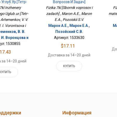
Углуб.ур.[Тетр-
Вопросов И Задач]
Трен]
 7kl Inzhenery
Fizika 7kl [Sbornik voprosov i
Fi
o Uglub.ur.[Tetr-
zadach] , Maron A.E., Maron
mater
A. Artemenkov, V. V.
E.A., Pozoiskii S.V.
. I. Vorontsova i
Марон А.Е., Марон Е.А.,
Ма
теменков, В. В.
Позойский С.В.
. И. Воронцова и
Артикул: 1533630
ул: 1530855
$17.11
До
17.43
Доставка за 14–20 дней
 за 14–20 дней
КУПИТЬ
КУПИТЬ
оддержки
Информация