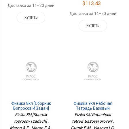
$113.43
Доставка за 14–20 дней
Доставка за 14–20 дней
КУПИТЬ
КУПИТЬ
Физика 8кл [Сборник
Физика 9кл Рабочая
Вопросов И Задач]
Тетрадь Базовый
Уровень
Fizika 8kl [Sbornik
Fizika 9kl Rabochaia
voprosov i zadach] ,
tetrad' Bazovyi uroven' ,
Maron A.E., Maron E.A.,
Gutnik E.M., Vlasova I.G.