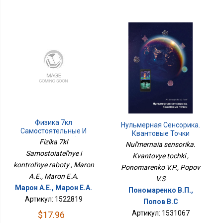
Физика 7кл
Нульмерная Сенсорика.
Самостоятельные И
Квантовые Точки
Контрольные Работы
Fizika 7kl
Nul'mernaia sensorika.
Samostoiatel'nye i
Kvantovye tochki ,
kontrol'nye raboty , Maron
Ponomarenko V.P., Popov
A.E., Maron E.A.
V.S
Марон А.Е., Марон Е.А.
Пономаренко В.П.,
Артикул: 1522819
Попов В.С
Артикул: 1531067
$17.96