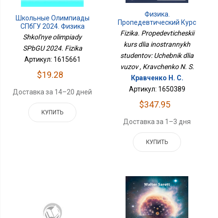
Физика.
Школьные Олимпиады
Пропедевтический Курс
СПбГУ 2024. Физика
Для Иностранных
Fizika. Propedevticheskii
Shkol'nye olimpiady
Студентов: Учебник Для
kurs dlia inostrannykh
Вузов
SPbGU 2024. Fizika
studentov: Uchebnik dlia
Артикул: 1615661
vuzov , Kravchenko N. S.
$19.28
Кравченко Н. С.
Артикул: 1650389
Доставка за 14–20 дней
$347.95
КУПИТЬ
Доставка за 1–3 дня
КУПИТЬ