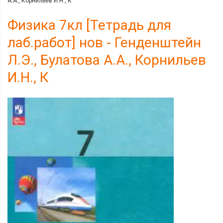
А.А., Корнильев И.Н., К
Физика 7кл [Тетрадь для
лаб.работ] нов - Генденштейн
Л.Э., Булатова А.А., Корнильев
И.Н., К