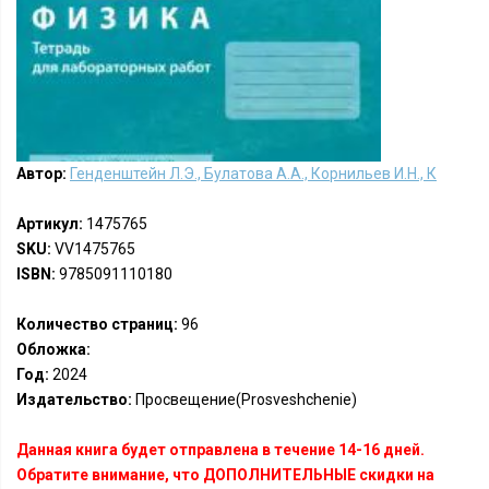
Автор:
Генденштейн Л.Э., Булатова А.А., Корнильев И.Н., К
Артикул:
1475765
SKU:
VV1475765
ISBN:
9785091110180
Количество страниц:
96
Обложка:
Год:
2024
Издательство:
Просвещение(Prosveshchenie)
Данная книга будет отправлена в течение 14-16 дней.
Обратите внимание, что ДОПОЛНИТЕЛЬНЫЕ скидки на