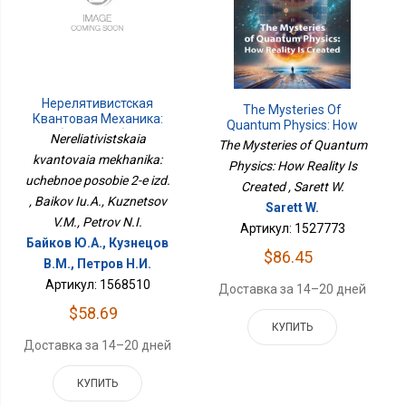
Нерелятивистская
The Mysteries Of
Квантовая Механика:
Quantum Physics: How
Учебное Пособие 2-Е
Nereliativistskaia
Reality Is Created
The Mysteries of Quantum
Изд.
kvantovaia mekhanika:
Physics: How Reality Is
uchebnoe posobie 2-e izd.
Created , Sarett W.
, Baikov Iu.A., Kuznetsov
Sarett W.
V.M., Petrov N.I.
Артикул: 1527773
Байков Ю.А., Кузнецов
$86.45
В.М., Петров Н.И.
Артикул: 1568510
Доставка за 14–20 дней
$58.69
КУПИТЬ
Доставка за 14–20 дней
КУПИТЬ