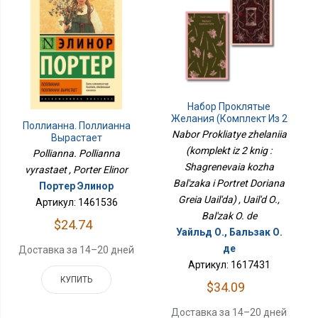
Набор Проклятые
Желания (комплект Из 2
Поллианна. Поллианна
Книг : Шагреневая Кожа
Nabor Prokliatye zhelaniia
Вырастает
Бальзака И Портрет
(komplekt iz 2 knig :
Pollianna. Pollianna
Дориана Грея Уайльда)
Shagrenevaia kozha
vyrastaet , Porter Elinor
Bal'zaka i Portret Doriana
Портер Элинор
Greia Uail'da) , Uail'd O.,
Артикул: 1461536
Bal'zak O. de
$24.74
Уайльд О., Бальзак О.
де
Доставка за 14–20 дней
Артикул: 1617431
КУПИТЬ
$34.09
Доставка за 14–20 дней