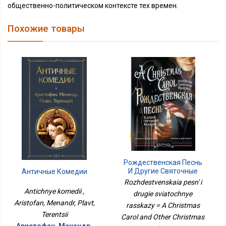
общественно-политическом контексте тех времен.
Похожие товары
Рождественская Песнь
И Другие Святочные
Античные Комедии
Рассказы = A Christmas
Rozhdestvenskaia pesn' i
Carol And Other
Antichnye komedii ,
drugie sviatochnye
Christmas Writings: Кн. На
Aristofan, Menandr, Plavt,
rasskazy = A Christmas
Русс. И Англ. Яз
Terentsii
Carol and Other Christmas
Аристофан, Менандр,