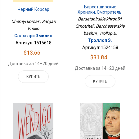
Барсетширские
Черный Корсар
Хроники. Смотритель.
Барчестерские Башни
Barsetshirskie khroniki.
Chernyi korsar , Sal'gari
Smotritel'. Barchesterskie
Emilio
bashni , Trollop E.
Сальгари Эмилио
Троллоп Э.
Артикул: 1515618
Артикул: 1524158
$13.66
$31.84
Доставка за 14–20 дней
Доставка за 14–20 дней
КУПИТЬ
КУПИТЬ