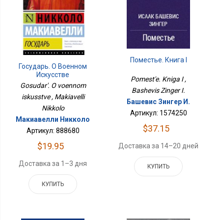
Поместье. Книга I
Государь. О Военном
Искусстве
Pomest'e. Kniga I ,
Gosudar'. O voennom
Bashevis Zinger I.
iskusstve , Makiavelli
Башевис Зингер И.
Nikkolo
Артикул: 1574250
Макиавелли Никколо
$37.15
Артикул: 888680
$19.95
Доставка за 14–20 дней
Доставка за 1–3 дня
КУПИТЬ
КУПИТЬ