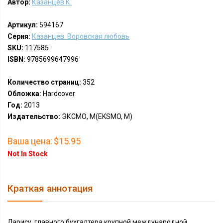
Автор:
Казанцев К.
Артикул:
594167
Серия:
Казанцев. Воровская любовь
SKU:
117585
ISBN:
9785699647996
Количество страниц:
352
Обложка:
Hardcover
Год:
2013
Издательство:
ЭКСМО, М(EKSMO, M)
Ваша цена:
$15.95
Not In Stock
Краткая аннотация
Ларису, главного бухгалтера крупной международной