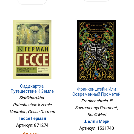
Сиддхартха.
Франкенштейн, Или
Путешествие К Земле
Современный Прометей
Востока
Siddkhartkha.
Frankenshtein, ili
Puteshestvie k zemle
Sovremennyi Prometei ,
Vostoka , Gesse German
Shelli Meri
Гессе Герман
Шелли Мэри
Артикул: 871274
Артикул: 1531740