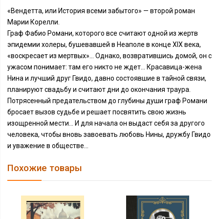
«Вендетта, или История всеми забытого» — второй роман
Марии Корелли.
Граф Фабио Романи, которого все считают одной из жертв
эпидемии холеры, бушевавшей в Неаполе в конце XIX века,
«воскресает из мертвых»... Однако, возвратившись домой, он с
ужасом понимает: там его никто не ждет… Красавица-жена
Нина и лучший друг Гвидо, давно состоявшие в тайной связи,
планируют свадьбу и считают дни до окончания траура.
Потрясенный предательством до глубины души граф Романи
бросает вызов судьбе и решает посвятить свою жизнь
изощренной мести... И для начала он выдаст себя за другого
человека, чтобы вновь завоевать любовь Нины, дружбу Гвидо
и уважение в обществе…
Похожие товары