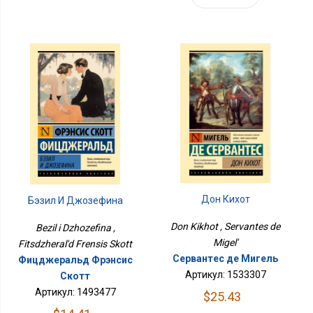
Дон Кихот
Бэзил И Джозефина
Don Kikhot , Servantes de
Bezil i Dzhozefina ,
Migel'
Fitsdzheral'd Frensis Skott
Сервантес де Мигель
Фицджеральд Фрэнсис
Артикул: 1533307
Скотт
Артикул: 1493477
$25.43