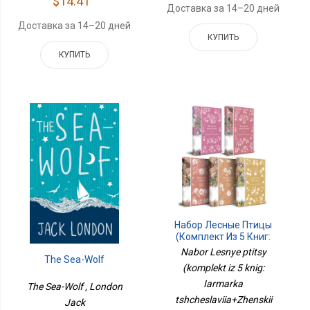
$14.41
Доставка за 14–20 дней
Доставка за 14–20 дней
КУПИТЬ
КУПИТЬ
Набор Лесные Птицы
(комплект Из 5 Книг:
Ярмарка
Nabor Lesnye ptitsy
The Sea-Wolf
Тщеславия+Женский
(komplekt iz 5 knig:
Портрет+ Нетерпение
Сердца И Др.)
Iarmarka
The Sea-Wolf , London
tshcheslaviia+Zhenskii
Jack