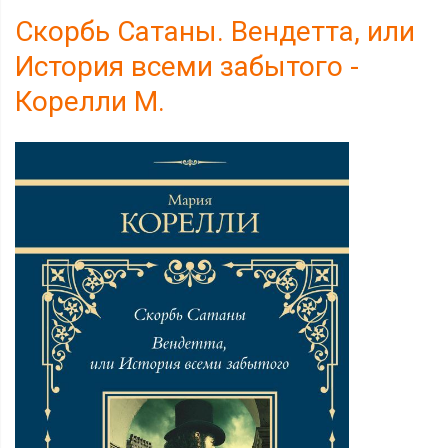
Скорбь Сатаны. Вендетта, или
История всеми забытого -
Корелли М.