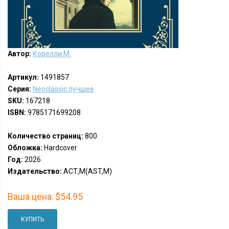
Автор:
Корелли М.
Артикул:
1491857
Серия:
Neoclassic лучшее
SKU:
167218
ISBN:
9785171699208
Количество страниц:
800
Обложка:
Hardcover
Год:
2026
Издательство:
АСТ,М(AST,M)
Ваша цена:
$54.95
КУПИТЬ