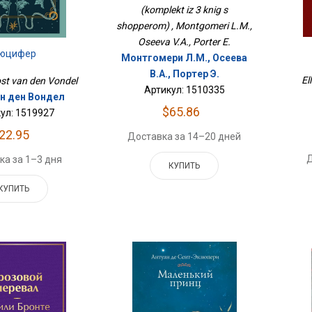
(komplekt iz 3 knig s
shopperom) , Montgomeri L.M.,
Oseeva V.A., Porter E.
юцифер
Монтгомери Л.М., Осеева
В.А., Портер Э.
El
Iost van den Vondel
Артикул: 1510335
ан ден Вондел
$65.86
ул: 1519927
22.95
Доставка за 14–20 дней
Д
ка за 1–3 дня
КУПИТЬ
КУПИТЬ