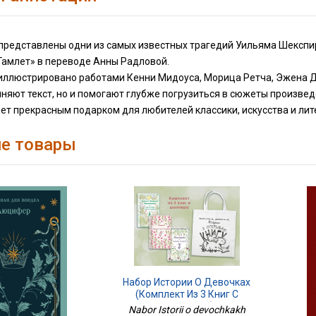
е представлены одни из самых известных трагедий Уильяма Шексп
Гамлет» в переводе Анны Радловой.
иллюстрировано работами Кенни Мидоуса, Морица Ретча, Эжена Д
няют текст, но и помогают глубже погрузиться в сюжеты произвед
ет прекрасным подарком для любителей классики, искусства и лит
е товары
Набор Истории О Девочках
(комплект Из 3 Книг С
Шоппером)
Nabor Istorii o devochkakh