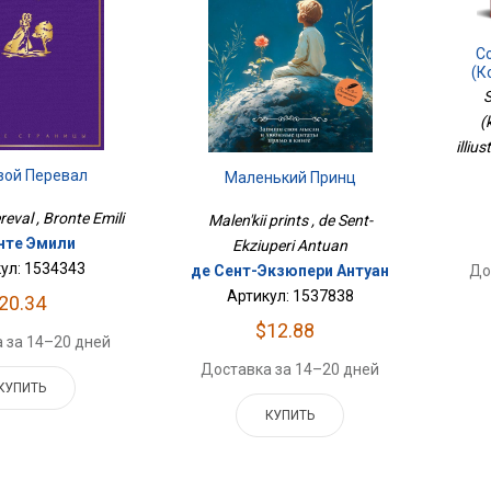
С
(к
S
(
illiu
вой Перевал
Маленький Принц
eval , Bronte Emili
Malen'kii prints , de Sent-
нте Эмили
Ekziuperi Antuan
ул: 1534343
До
де Сент-Экзюпери Антуан
Артикул: 1537838
20.34
$12.88
 за 14–20 дней
Доставка за 14–20 дней
КУПИТЬ
КУПИТЬ