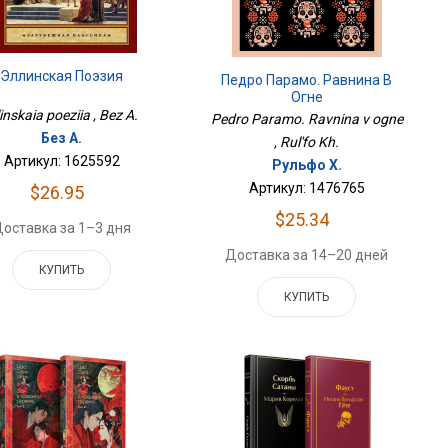
Эллинская Поэзия
Педро Парамо. Равнина В
Огне
linskaia poeziia , Bez A.
Pedro Paramo. Ravnina v ogne
Без А.
, Rul'fo Kh.
Артикул: 1625592
Рульфо Х.
Артикул: 1476765
$26.95
$25.34
оставка за 1–3 дня
Доставка за 14–20 дней
КУПИТЬ
КУПИТЬ