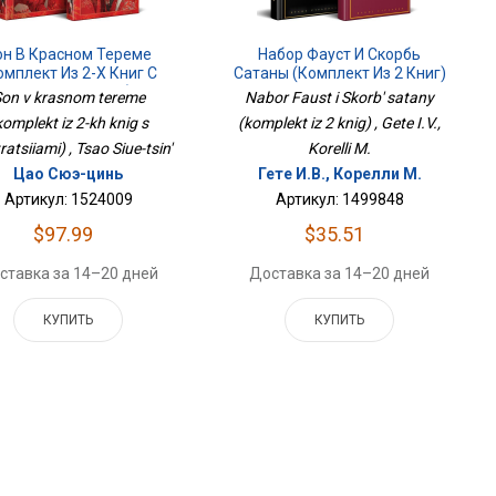
он В Красном Тереме
Набор Фауст И Скорбь
омплект Из 2-Х Книг С
Сатаны (комплект Из 2 Книг)
Иллюстрациями)
on v krasnom tereme
Nabor Faust i Skorb' satany
komplekt iz 2-kh knig s
(komplekt iz 2 knig) , Gete I.V.,
stratsiiami) , Tsao Siue-tsin'
Korelli M.
Цао Сюэ-цинь
Гете И.В., Корелли М.
Артикул: 1524009
Артикул: 1499848
$97.99
$35.51
ставка за 14–20 дней
Доставка за 14–20 дней
КУПИТЬ
КУПИТЬ