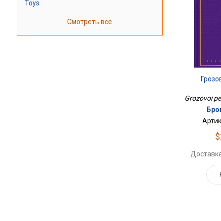
Toys
Смотреть все
Грозо
Grozovoi per
Бро
Артик
$
Доставка