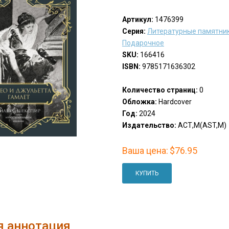
Артикул:
1476399
Серия:
Литературные памятник
Подарочное
SKU:
166416
ISBN:
9785171636302
Количество страниц:
0
Обложка:
Hardcover
Год:
2024
Издательство:
АСТ,М(AST,M)
Ваша цена:
$76.95
КУПИТЬ
я аннотация