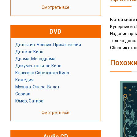
Смотреть все
В этой книг
Куперник и «
DVD
Издание про
только допол
Детектив. Боевик. Приключения
Сборник стан
Детское Кино
Драма. Мелодрама
Похожи
Документальное Кино
Классика Советского Кино
Комедия
Музыка. Опера. Балет
Сериал
Юмор, Сатира
Смотреть все
Audio CD