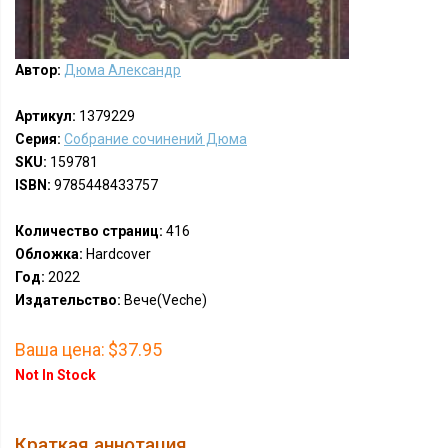
Автор:
Дюма Александр
Артикул:
1379229
Серия:
Собрание сочинений Дюма
SKU:
159781
ISBN:
9785448433757
Количество страниц:
416
Обложка:
Hardcover
Год:
2022
Издательство:
Вече(Veche)
Ваша цена:
$37.95
Not In Stock
Краткая аннотация