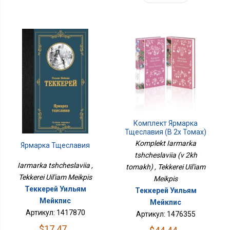
Комплект Ярмарка
Тщеславия (в 2х Томах)
Komplekt Iarmarka
Ярмарка Тщеславия
tshcheslaviia (v 2kh
Iarmarka tshcheslaviia ,
tomakh) , Tekkerei Uil'iam
Tekkerei Uil'iam Meikpis
Meikpis
Теккерей Уильям
Теккерей Уильям
Мейкпис
Мейкпис
Артикул: 1417870
Артикул: 1476355
$17.47