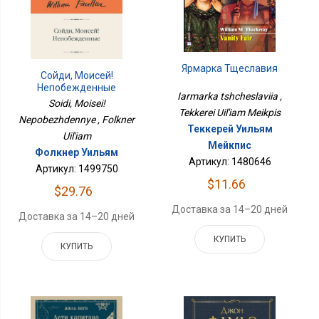
Ярмарка Тщеславия
Сойди, Моисей!
Непобежденные
Iarmarka tshcheslaviia ,
Soidi, Moisei!
Tekkerei Uil'iam Meikpis
Nepobezhdennye , Folkner
Теккерей Уильям
Uil'iam
Мейкпис
Фолкнер Уильям
Артикул: 1480646
Артикул: 1499750
$11.66
$29.76
Доставка за 14–20 дней
Доставка за 14–20 дней
КУПИТЬ
КУПИТЬ