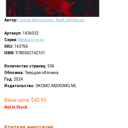
Автор:
Генрих Инститорис, Якоб Шпренгер
Артикул:
1436032
Серия:
Мифы от и до
SKU:
163766
ISBN:
9785002142101
Количество страниц:
536
Обложка:
Твёрдая обложка
Год:
2024
Издательство:
ЭКСМО, М(EKSMO, M)
Ваша цена:
$45.95
Not In Stock
Краткая аннотация