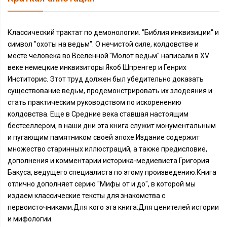
Классический трактат по демонологии. "Библия инквизиции" и
символ "охоты на ведьм". О нечистой силе, колдовстве и
месте человека во Вселенной."Молот ведьм" написали в XV
веке немецкие инквизиторы Якоб Шпренгер и Генрих
Инститорис. Этот труд должен был убедительно доказать
существование ведьм, продемонстрировать их злодеяния и
стать практическим руководством по искоренению
колдовства. Еще в Средние века ставшая настоящим
бестселлером, в наши дни эта книга служит монументальным
и пугающим памятником своей эпохе.Издание содержит
множество старинных иллюстраций, а также предисловие,
дополнения и комментарии историка-медиевиста Григория
Бакуса, ведущего специалиста по этому произведению.Книга
отлично дополняет серию "Мифы от и до", в которой мы
издаем классические тексты для знакомства с
первоисточниками.Для кого эта книга:Для ценителей истории
и мифологии.