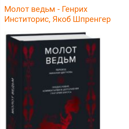
Молот ведьм - Генрих
Инститорис, Якоб Шпренгер