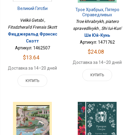
Великий Гэтсби
Трое Храбрых, Пятеро
Справедливых
Velikii Getsbi ,
Troe khrabrykh, piatero
Fitsdzheral'd Frensis Skott
spravedlivykh , Shi Iui-Kun'
Фицджеральд Фрэнсис
Ши Юй-Кунь
Скотт
Артикул: 1471762
Артикул: 1462507
$24.08
$13.64
Доставка за 14–20 дней
Доставка за 14–20 дней
КУПИТЬ
КУПИТЬ