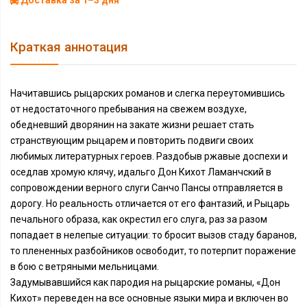
Доставка за 1–3 дня
Краткая аннотация
Начитавшись рыцарских романов и слегка переутомившись
от недостаточного пребывания на свежем воздухе,
обедневший дворянин на закате жизни решает стать
странствующим рыцарем и повторить подвиги своих
любимых литературных героев. Раздобыв ржавые доспехи и
оседлав хромую клячу, идальго Дон Кихот Ламанчский в
сопровождении верного слуги Санчо Пансы отправляется в
дорогу. Но реальность отличается от его фантазий, и Рыцарь
печального образа, как окрестил его слуга, раз за разом
попадает в нелепые ситуации: то бросит вызов стаду баранов,
то плененных разбойников освободит, то потерпит поражение
в бою с ветряными мельницами.
Задумывавшийся как пародия на рыцарские романы, «Дон
Кихот» переведен на все основные языки мира и включен во