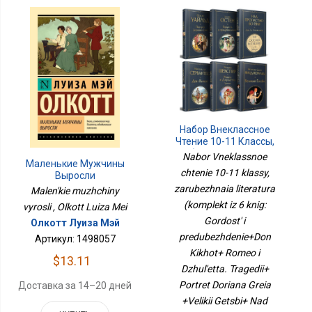
Набор Внеклассное
Чтение 10-11 Классы,
Зарубежная Литература
Nabor Vneklassnoe
Маленькие Мужчины
(комплект Из 6 Книг:
chtenie 10-11 klassy,
Выросли
Гордость И
Предубеждение+Дон
zarubezhnaia literatura
Malen'kie muzhchiny
Кихот+ Ромео И
(komplekt iz 6 knig:
vyrosli , Olkott Luiza Mei
Джульетта. Трагедии+
Gordost' i
Олкотт Луиза Мэй
Портрет Дориана Грея
+Великий Гэтсби+ Над
predubezhdenie+Don
Артикул: 1498057
Пропастью Во Ржи)
Kikhot+ Romeo i
$13.11
Dzhul'etta. Tragedii+
Portret Doriana Greia
Доставка за 14–20 дней
+Velikii Getsbi+ Nad