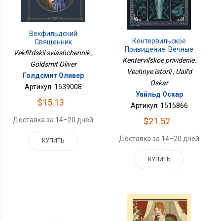
Векфильдский
Кентервильское
Священник
Привидение. Вечные
Vekfil'dskii sviashchennik ,
Истории
Kentervil'skoe prividenie.
Goldsmit Oliver
Vechnye istorii , Uail'd
Голдсмит Оливер
Oskar
Артикул: 1539008
Уайльд Оскар
$15.13
Артикул: 1515866
Доставка за 14–20 дней
$21.52
Доставка за 14–20 дней
КУПИТЬ
КУПИТЬ