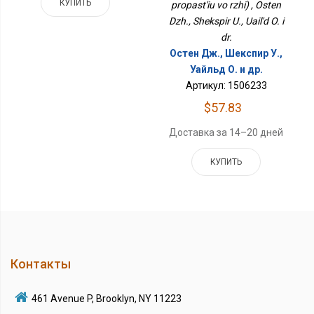
КУПИТЬ
propast'iu vo rzhi) , Osten
Dzh., Shekspir U., Uail'd O. i
dr.
Остен Дж., Шекспир У.,
Уайльд О. и др.
Артикул: 1506233
$57.83
Доставка за 14–20 дней
КУПИТЬ
Контакты
461 Avenue P, Brooklyn, NY 11223