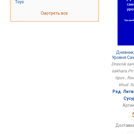
Toys
Смотреть все
Дневник
Уровня Са
1-Го 
Dnevnik sam
sakhara.Pri 
tipov , Red
khud. S
Ред. Литв
Сусу
Артик
Доставка