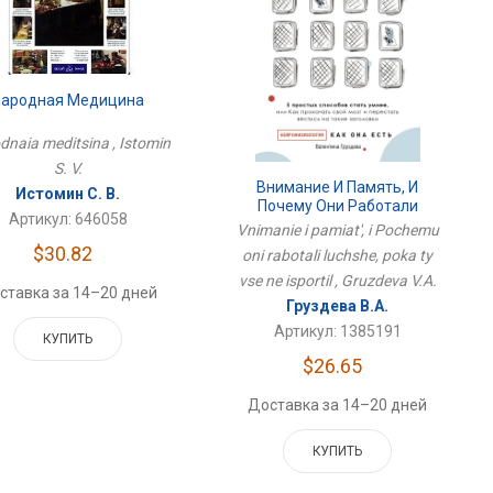
Народная Медицина
dnaia meditsina , Istomin
S. V.
Внимание И Память, И
Истомин С. В.
Почему Они Работали
Артикул: 646058
Лучше, Пока Ты Все Не
Vnimanie i pamiat', i Pochemu
Испортил
$30.82
oni rabotali luchshe, poka ty
vse ne isportil , Gruzdeva V.A.
ставка за 14–20 дней
Груздева В.А.
Артикул: 1385191
КУПИТЬ
$26.65
Доставка за 14–20 дней
КУПИТЬ