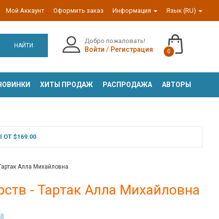
Мой Аккаунт
Оформить заказ
Информация
Язык (RU)
Добро пожаловать!
НАЙТИ
Войти
/
Регистрация
0
НОВИНКИ
ХИТЫ ПРОДАЖ
РАСПРОДАЖА
АВТОРЫ
ОТ $169.00
 Тартак Алла Михайловна
арств - Тартак Алла Михайловна
на