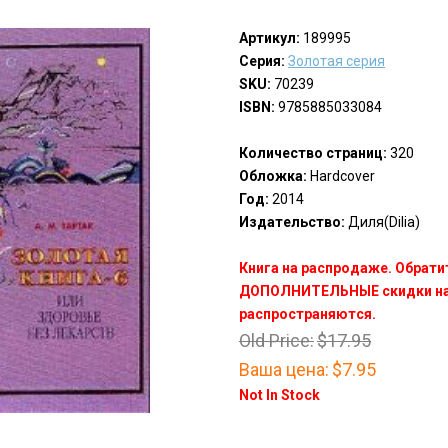
Артикул:
189995
Серия:
Золотая серия
SKU:
70239
ISBN:
9785885033084
Количество страниц:
320
Обложка:
Hardcover
Год:
2014
Издательство:
Диля(Dilia)
Книга на распродаже. Обрати
ДОПОЛНИТЕЛЬНЫЕ скидки на 
распространяются.
Old Price:
$17.95
Ваша цена:
$7.95
Not In Stock