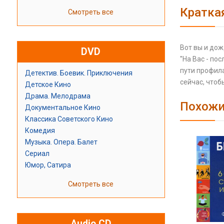
Кратка
Смотреть все
Вот вы и дож
DVD
''На Вас - по
пути профила
Детектив. Боевик. Приключения
сейчас, что
Детское Кино
Драма. Мелодрама
Похожи
Документальное Кино
Классика Советского Кино
Комедия
Музыка. Опера. Балет
Сериал
Юмор, Сатира
Смотреть все
Audio CD