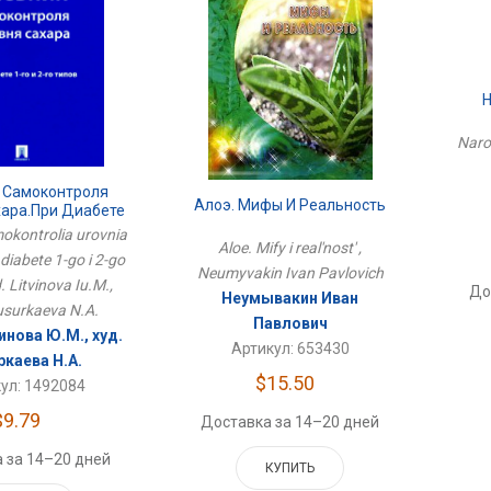
Naro
 Самоконтроля
Алоэ. Мифы И Реальность
хара.При Диабете
И 2-Го Типов
okontrolia urovnia
Aloe. Mify i real'nost' ,
diabete 1-go i 2-go
Neumyvakin Ivan Pavlovich
. Litvinova Iu.M.,
До
Неумывакин Иван
usurkaeva N.A.
Павлович
инова Ю.М., худ.
Артикул: 653430
ркаева Н.А.
$15.50
ул: 1492084
$9.79
Доставка за 14–20 дней
 за 14–20 дней
КУПИТЬ