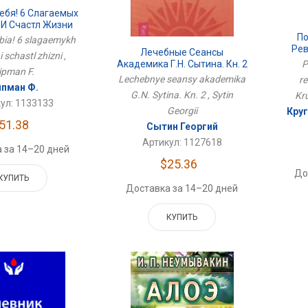
ебя! 6 Слагаемых
 И Счастл Жизни
По
ebia! 6 slagaemykh
Ре
Лечебные Сеансы
 schastl zhizni ,
P
Академика Г.Н. Сытина. Кн. 2
ipman F.
Lechebnye seansy akademika
re
пман Ф.
G.N. Sytina. Kn. 2 , Sytin
Kru
ул: 1133133
Georgii
Круг
51.38
Сытин Георгий
Артикул: 1127618
 за 14–20 дней
$25.36
До
КУПИТЬ
Доставка за 14–20 дней
КУПИТЬ