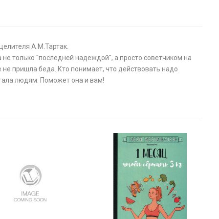
целителя А.М.Тартак.
ла не только ''последней надеждой'', а просто советчиком на
 не пришла беда. Кто понимает, что действовать надо
гала людям. Поможет она и вам!