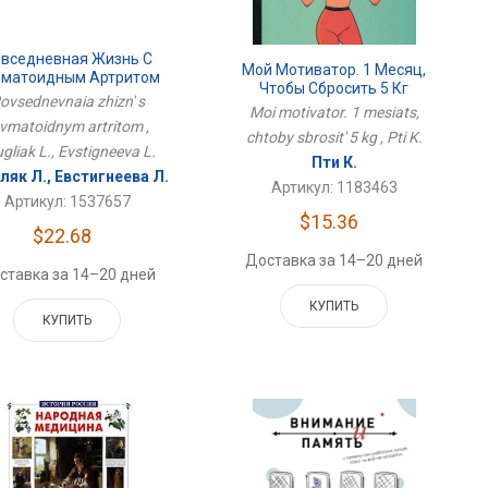
вседневная Жизнь С
Мой Мотиватор. 1 Месяц,
вматоидным Артритом
Чтобы Сбросить 5 Кг
ovsednevnaia zhizn' s
Moi motivator. 1 mesiats,
vmatoidnym artritom ,
chtoby sbrosit' 5 kg , Pti K.
gliak L., Evstigneeva L.
Пти К.
ляк Л., Евстигнеева Л.
Артикул: 1183463
Артикул: 1537657
$15.36
$22.68
Доставка за 14–20 дней
ставка за 14–20 дней
КУПИТЬ
КУПИТЬ