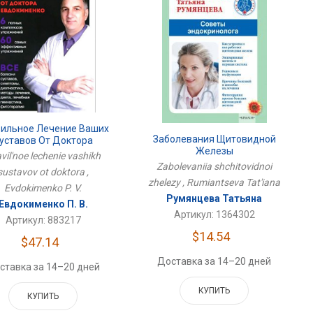
ильное Лечение Ваших
Заболевания Щитовидной
уставов От Доктора
Железы
vil'noe lechenie vashikh
Zabolevaniia shchitovidnoi
sustavov ot doktora ,
zhelezy , Rumiantseva Tat'iana
Evdokimenko P. V.
Румянцева Татьяна
Евдокименко П. В.
Артикул: 1364302
Артикул: 883217
$14.54
$47.14
Доставка за 14–20 дней
ставка за 14–20 дней
КУПИТЬ
КУПИТЬ