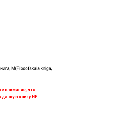
га, М(Filosofskaia kniga,
те внимание, что
данную книгу НЕ