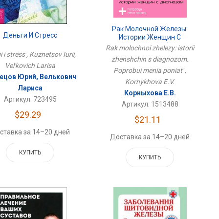
Рак Молочной Железы:
Деньги И Стресс
Истории Женщин С
Диагнозом. Попробуй Меня
Rak molochnoi zhelezy: istorii
Понять
i i stress , Kuznetsov Iurii,
zhenshchin s diagnozom.
Vel'kovich Larisa
Poprobui menia poniat' ,
ецов Юрий, Велькович
Kornykhova E.V.
Лариса
Корныхова Е.В.
Артикул: 723495
Артикул: 1513488
$29.29
$21.11
ставка за 14–20 дней
Доставка за 14–20 дней
КУПИТЬ
КУПИТЬ