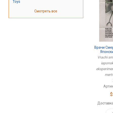
Toys
Смотреть все
Врачи Смер
Японск
Экспериме
Vrachi sme
И 
iapons
eksperimen
mertv
Артик
$
Доставка