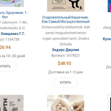
ыть Здоровым. 1-
4кл
Очаровательный Кишечник.
Как Самый Могущественный
' zdorovym. 1-4kl ,
Орган Управляет Нами
Ocharovatel'nyi kishechnik. Kak
Den'g
Onishchenko G.G.
samyi mogushchestvennyi
 Онищенко Г.Г.
organ upravliaet nami , Enders
Кузн
ул: 1164738
Dzhuliia
26.94
Эндерс Джулия
Артикул: 1619021
 за 14–20 дней
$48.95
КУПИТЬ
До
Доставка за 1–3 дня
КУПИТЬ