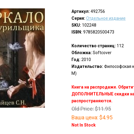
Артикул:
492756
Серия:
Отдельное издание
SKU:
102248
ISBN:
9785820500473
Количество страниц:
112
Обложка:
Softcover
Год:
2010
Издательство:
Философская кни
M)
Книга на распродаже. Обрати
ДОПОЛНИТЕЛЬНЫЕ скидки на 
распространяются.
Old Price:
$11.95
Ваша цена:
$4.95
Not In Stock