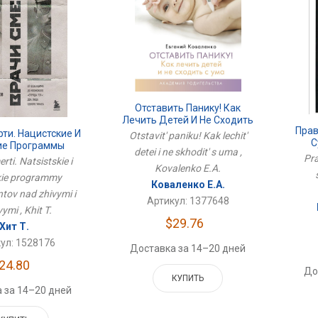
Отставить Панику! Как
Лечить Детей И Не Сходить
Прав
С Ума
ти. Нацистские И
Otstavit' paniku! Kak lechit'
С
ие Программы
detei i ne skhodit' s uma ,
нтов Над Живыми
Pra
rti. Natsistskie i
Kovalenko E.A.
Мертвыми
kie programmy
Коваленко Е.А.
tov nad zhivymi i
Артикул: 1377648
ymi , Khit T.
$29.76
Хит Т.
ул: 1528176
Доставка за 14–20 дней
24.80
До
КУПИТЬ
 за 14–20 дней