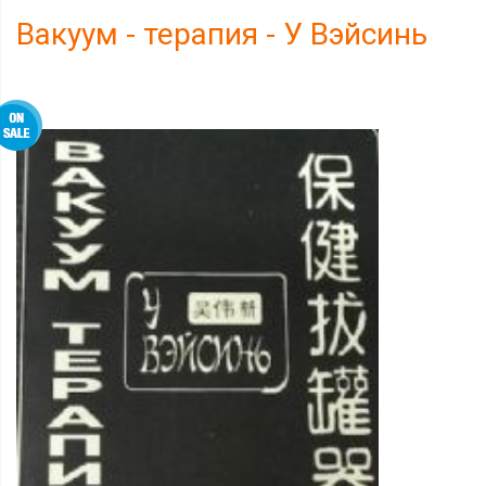
Вакуум - терапия - У Вэйсинь