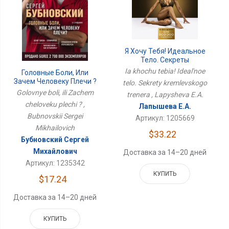
Я Хочу Тебя! Идеальное
Тело. Секреты
Кремлевского Тренера
Ia khochu tebia! Ideal'noe
Головные Боли, Или
Зачем Человеку Плечи ?
telo. Sekrety kremlevskogo
Golovnye boli, ili Zachem
trenera , Lapysheva E.A.
cheloveku plechi ? ,
Лапышева Е.А.
Bubnovskii Sergei
Артикул: 1205669
Mikhailovich
$33.22
Бубновский Сергей
Михайлович
Доставка за 14–20 дней
Артикул: 1235342
КУПИТЬ
$17.24
Доставка за 14–20 дней
КУПИТЬ