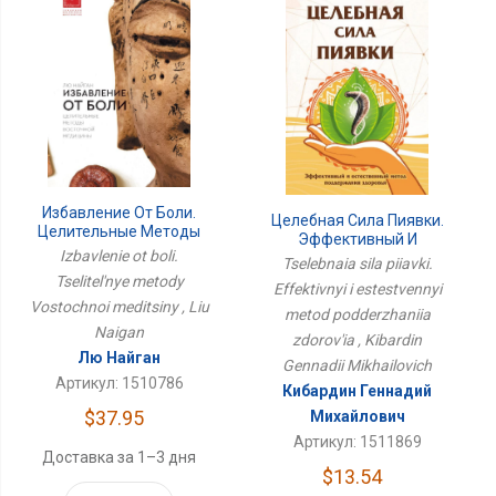
Избавление От Боли.
Целебная Сила Пиявки.
Целительные Методы
Эффективный И
Восточной Медицины
Izbavlenie ot boli.
Естественный Метод
Tselebnaia sila piiavki.
Поддержания Здоровья
Tselitel'nye metody
Effektivnyi i estestvennyi
Vostochnoi meditsiny , Liu
metod podderzhaniia
Naigan
zdorov'ia , Kibardin
Лю Найган
Gennadii Mikhailovich
Артикул: 1510786
Кибардин Геннадий
$37.95
Михайлович
Артикул: 1511869
Доставка за 1–3 дня
$13.54