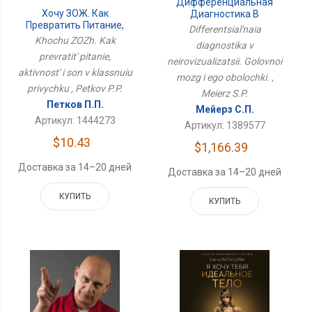
Дифференциальная
Хочу ЗОЖ. Как
Диагностика В
Превратить Питание,
Нейровизуализации.
Differentsial'naia
Активность И Сон В
Головной Мозг И Его
Khochu ZOZh. Kak
diagnostika v
Классную Привычку
Оболочки.
prevratit' pitanie,
neirovizualizatsii. Golovnoi
aktivnost' i son v klassnuiu
mozg i ego obolochki. ,
privychku , Petkov P.P.
Meierz S.P.
Петков П.П.
Мейерз С.П.
Артикул: 1444273
Артикул: 1389577
$10.43
$1,166.39
Доставка за 14–20 дней
Доставка за 14–20 дней
КУПИТЬ
КУПИТЬ