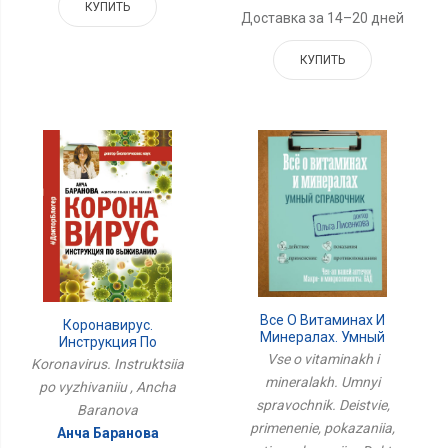
КУПИТЬ
Доставка за 14–20 дней
КУПИТЬ
Все О Витаминах И
Коронавирус.
Минералах. Умный
Инструкция По
Справочник. Действие,
Vse o vitaminakh i
Выживанию
Koronavirus. Instruktsiia
Применение, Показания,
mineralakh. Umnyi
po vyzhivaniiu , Ancha
Противопоказания
spravochnik. Deistvie,
Baranova
primenenie, pokazaniia,
Анча Баранова