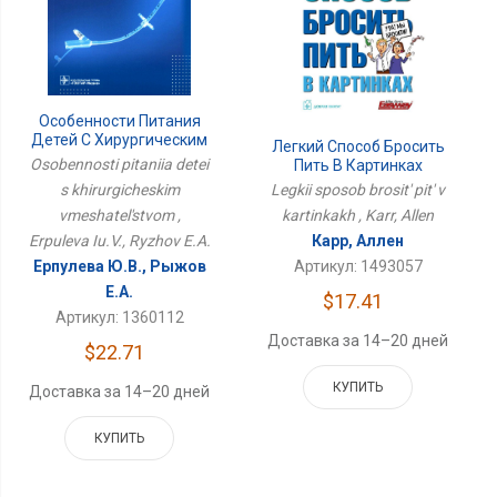
Особенности Питания
Детей С Хирургическим
Легкий Способ Бросить
Вмешательством
Osobennosti pitaniia detei
Пить В Картинках
Legkii sposob brosit' pit' v
s khirurgicheskim
kartinkakh , Karr, Allen
vmeshatel'stvom ,
Карр, Аллен
Erpuleva Iu.V., Ryzhov E.A.
Артикул: 1493057
Ерпулева Ю.В., Рыжов
Е.А.
$17.41
Артикул: 1360112
Доставка за 14–20 дней
$22.71
КУПИТЬ
Доставка за 14–20 дней
КУПИТЬ