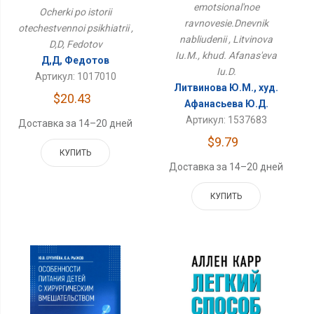
emotsional'noe
Психиатрии
Ocherki po istorii
ravnovesie.Dnevnik
otechestvennoi psikhiatrii ,
nabliudenii , Litvinova
D,D, Fedotov
Iu.M., khud. Afanas'eva
Д,Д, Федотов
Iu.D.
Артикул: 1017010
Литвинова Ю.М., худ.
$20.43
Афанасьева Ю.Д.
Артикул: 1537683
Доставка за 14–20 дней
$9.79
КУПИТЬ
Доставка за 14–20 дней
КУПИТЬ