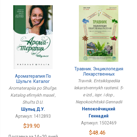
Травник. Энциклопедия
Лекарственных
Ароматерапия По
Растений. 5-Е Изд., Испр.
Travnik. Entsiklopediia
Шульге. Каталог
И Доп
Эфирных Масел
lekarstvennykh rastenii. 5-
Aromaterapiia po Shul'ge.
e izd., ispr. i dop ,
Katalog efirnykh masel ,
Nepokoichitskii Gennadii
Shul'ts D.U.
Непокойчицкий
Шульц Д.У.
Геннадий
Артикул: 1412893
Артикул: 1502469
$39.90
$48.46
Доставка за 14–20 дней