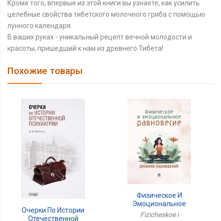
Кроме того, впервые из этой книги вы узнаете, как усилить
целебные свойства тибетского молочного гриба с помощью
лунного календаря.
В ваших руках - уникальный рецепт вечной молодости и
красоты, пришедший к нам из древнего Тибета!
Похожие товары
Физическое И
Эмоциональное
Очерки По Истории
Равновесие.Дневник
Fizicheskoe i
Отечественной
Наблюдений