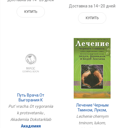
Доставка за 14–20 дней
КУПИТЬ
КУПИТЬ
Путь Врача.От
Выгорания К
Процветанию
Лечение Черным
Put' vracha.Ot vygoraniia
Тмином, Луком,
k protsvetaniiu ,
Верблюжьим Сеном
Lechenie chernym
Akademiia Dokstarklab
tminom, lukom,
Академия