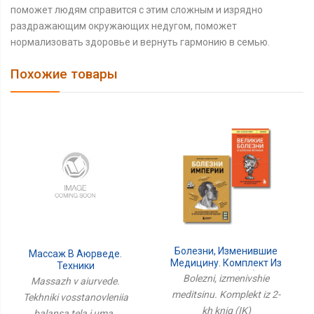
поможет людям справится с этим сложным и изрядно
раздражающим окружающих недугом, поможет
нормализовать здоровье и вернуть гармонию в семью.
Похожие товары
Болезни, Изменившие
Массаж В Аюрведе.
Медицину. Комплект Из
Техники
2-Х Книг (ИК)
Восстановления
Bolezni, izmenivshie
Massazh v aiurvede.
Баланса Тела И Ума
meditsinu. Komplekt iz 2-
Tekhniki vosstanovleniia
kh knig (IK)
balansa tela i uma ,