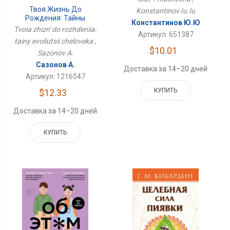
Твоя Жизнь До
Konstantinov Iu.Iu
Рождения: Тайны
Константинов Ю.Ю
Эволюции Человека
Tvoia zhizn' do rozhdeniia:
Артикул: 651387
tainy evoliutsii cheloveka ,
$10.01
Sazonov A.
Сазонов А.
Доставка за 14–20 дней
Артикул: 1216547
КУПИТЬ
$12.33
Доставка за 14–20 дней
КУПИТЬ