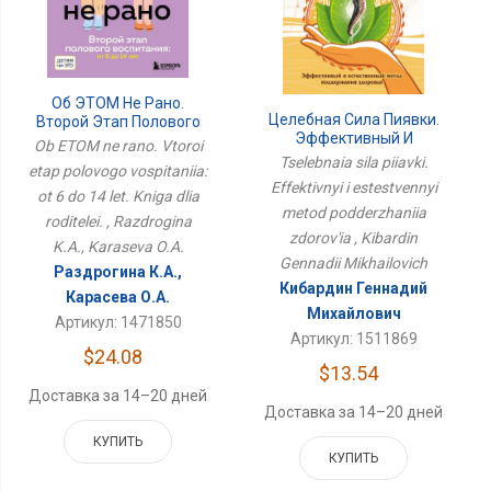
Об ЭТОМ Не Рано.
Целебная Сила Пиявки.
Второй Этап Полового
Эффективный И
Воспитания: От 6 До 14
Ob ETOM ne rano. Vtoroi
Естественный Метод
Лет. Книга Для
Tselebnaia sila piiavki.
etap polovogo vospitaniia:
Поддержания Здоровья
Родителей.
Effektivnyi i estestvennyi
ot 6 do 14 let. Kniga dlia
metod podderzhaniia
roditelei. , Razdrogina
zdorov'ia , Kibardin
K.A., Karaseva O.A.
Gennadii Mikhailovich
Раздрогина К.А.,
Кибардин Геннадий
Карасева О.А.
Михайлович
Артикул: 1471850
Артикул: 1511869
$24.08
$13.54
Доставка за 14–20 дней
Доставка за 14–20 дней
КУПИТЬ
КУПИТЬ