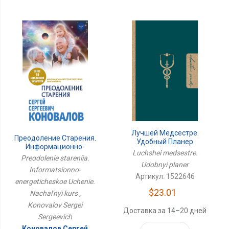
Лучшей Медсестре.
Преодоление Старения.
Удобный Планер
Информационно-
Luchshei medsestre.
Энергетическое Учение.
Preodolenie stareniia.
Начальный Курс
Udobnyi planer
Informatsionno-
Артикул: 1522646
energeticheskoe Uchenie.
$23.01
Nachal'nyi kurs ,
Konovalov Sergei
Доставка за 14–20 дней
Sergeevich
Коновалов Сергей