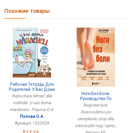
Похожие товары
Рабочая Тетрадь Для
Родителей. У Вас Дома
Ноги Без Боли.
Младенец
Rabochaia tetrad' dlia
Руководство По
roditelei. U vas doma
Укреплению Стоп Для
Nogi bez boli.
Здоровых Ног И Спины
mladenets , Popova O.A.
Rukovodstvo po
Попова О.А.
ukrepleniiu stop dlia
Артикул: 1523929
zdorovykh nog i spiny ,
$17.24
Serrano Kh.