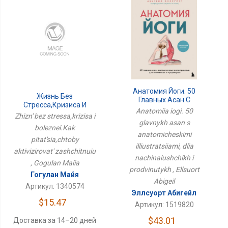
Анатомия Йоги. 50
Жизнь Без
Главных Асан С
Стресса,кризиса И
Анатомическими
Anatomiia iogi. 50
Болезней.Как
Zhizn' bez stressa,krizisa i
Иллюстрациями, Для
Питаться,чтобы
glavnykh asan s
Начинающих И
boleznei.Kak
Активизировать
anatomicheskimi
Продвинутых
pitat'sia,chtoby
Защитную
illiustratsiiami, dlia
aktivizirovat' zashchitnuiu
nachinaiushchikh i
, Gogulan Maiia
prodvinutykh , Ellsuort
Гогулан Майя
Abigeil
Артикул: 1340574
Эллсуорт Абигейл
$15.47
Артикул: 1519820
$43.01
Доставка за 14–20 дней