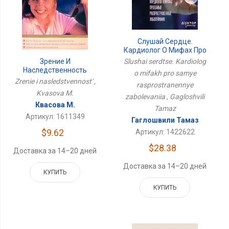
Слушай Сердце.
Кардиолог О Мифах Про
Самые
Slushai serdtse. Kardiolog
Зрение И
Распространенные
Наследственность
o mifakh pro samye
Заболевания
Zrenie i nasledstvennost' ,
rasprostranennye
Kvasova M.
zabolevaniia , Gagloshvili
Квасова М.
Tamaz
Артикул: 1611349
Гаглошвили Тамаз
$9.62
Артикул: 1422622
$28.38
Доставка за 14–20 дней
Доставка за 14–20 дней
КУПИТЬ
КУПИТЬ