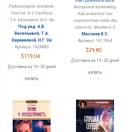
Как Прокачать Весь
Организм Без Вреда
Psikhoterapiia: Uchebnik ,
Bezopasnyi biokhaking.
Для Здоровья
Pod red. A.V. Vasil'evoi,
Kak prokachat' ves'
T.A. Karavaevoi, N.G. Ne
organizm bez vreda dlia
Под ред. А.В.
zdorov'ia , Masliev K.S.
Васильевой, Т.А.
Маслиев К.С.
Караваевой, Н.Г. Не
Артикул: 1617464
Артикул: 1424882
$29.80
$119.04
Доставка за 14–20 дней
Доставка за 14–20 дней
КУПИТЬ
КУПИТЬ