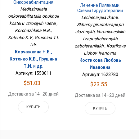
Онкореабилитация
Лечение Пиявками.
Опухоли Костей У
Meditsinskaia
Схемы Гирудотерапии
Взрослых И Детей
При Сложных,
onkoreabilitatsiia opukholi
Lechenie piiavkami.
Хронических И
kostei u vzroslykh i detei ,
Skhemy girudoterapii pri
Запущенных
Korchazhkina N.B.,
slozhnykh, khronicheskikh
Заболеваниях
Kotenko K.V., Grushina T.I.
i zapushchennykh
i dr.
zabolevaniiakh , Kostikova
Корчажкина Н.Б.,
Liubov' Ivanovna
Котенко К.В., Грушина
Костикова Любовь
Т.И. и др.
Ивановна
Артикул: 1550011
Артикул: 1623780
$51.03
$23.55
Доставка за 14–20 дней
Доставка за 14–20 дней
КУПИТЬ
КУПИТЬ