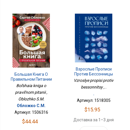
Взрослые Прописи
Против Бессонницы
Большая Книга О
Правильном Питании
Vzroslye propisi protiv
Bol'shaia kniga o
bessonnitsy , .
pravil'nom pitanii ,
.
Oblozhko S.M.
Артикул: 1518305
Обложко С.М.
$15.95
Артикул: 1506316
Доставка за 1–3 дня
$44.44