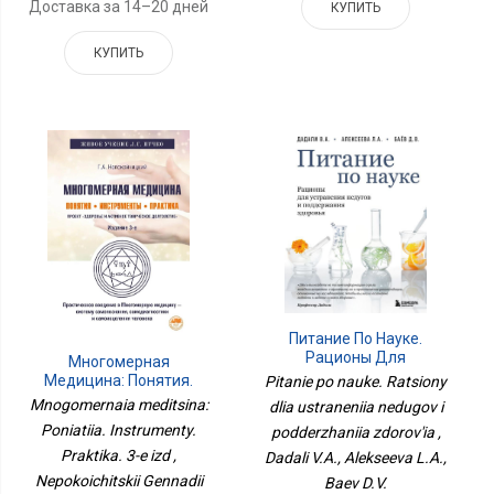
Доставка за 14–20 дней
КУПИТЬ
КУПИТЬ
Питание По Науке.
Рационы Для
Многомерная
Устранения Недугов И
Медицина: Понятия.
Pitanie po nauke. Ratsiony
Поддержания Здоровья
Инструменты. Практика.
Mnogomernaia meditsina:
dlia ustraneniia nedugov i
3-Е Изд
Poniatiia. Instrumenty.
podderzhaniia zdorov'ia ,
Praktika. 3-e izd ,
Dadali V.A., Alekseeva L.A.,
Nepokoichitskii Gennadii
Baev D.V.