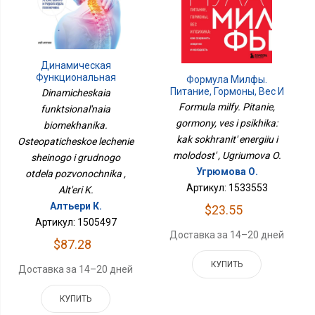
Динамическая
Функциональная
Формула Милфы.
Биомеханика.
Питание, Гормоны, Вес И
Dinamicheskaia
Остеопатическое
Психика: Как Сохранить
Formula milfy. Pitanie,
funktsional'naia
Лечение Шейного И
Энергию И Молодость
gormony, ves i psikhika:
Грудного Отдела
biomekhanika.
Позвоночника
kak sokhranit' energiiu i
Osteopaticheskoe lechenie
molodost' , Ugriumova O.
sheinogo i grudnogo
Угрюмова О.
otdela pozvonochnika ,
Артикул: 1533553
Alt'eri K.
Алтьери К.
$23.55
Артикул: 1505497
Доставка за 14–20 дней
$87.28
КУПИТЬ
Доставка за 14–20 дней
КУПИТЬ