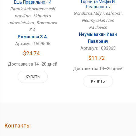
Горчица.Мифы И
Ешь Правильно - И
Реальность
Худей С Удовольствием
Pitanie kak sistema: esh'
Gorchitsa.Mify i real'nost' ,
pravil'no - i khudei s
Neumyvakin Ivan
udovol'stviem , Romanova
Pavlovich
Z.A.
Неумывакин Иван
Романова З.А.
Павлович
Артикул: 1509505
Артикул: 1083865
$24.74
$11.72
Доставка за 14–20 дней
Доставка за 14–20 дней
КУПИТЬ
КУПИТЬ
Контакты