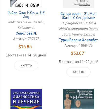
Рэйки. Свет И Сила. 3-Е
Супергероиня 21: Моя
Изд.
Жизнь С Синдромом
Дауна
Reiki. Svet i sila. 3-e izd. ,
Supergeroinia 21: Moia
Sokolova L.
zhizn' s sindromom Dauna
Соколова Л.
, Turin Verena Elizabet
Артикул: 787175
Турин Верена Элизабет
Артикул: 1068475
$16.85
$50.07
Доставка за 14–20 дней
Доставка за 14–20 дней
КУПИТЬ
КУПИТЬ