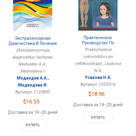
Практическое
Экстрасенсорная
Руководство По
Диагностика И Лечение
Рефлексотерапии
Prakticheskoe
Ekstrasensornaia
rukovodstvo po
diagnostika i lechenie ,
refleksoterapii , Usakova
Medvedev A.A.,
N.A.
Medvedeva I.
Усакова Н.А.
Медведев А.А.,
Артикул: 1055916
Медведева И.
Артикул: 1125895
$18.96
$16.55
Доставка за 14–20 дней
Доставка за 14–20 дней
КУПИТЬ
КУПИТЬ