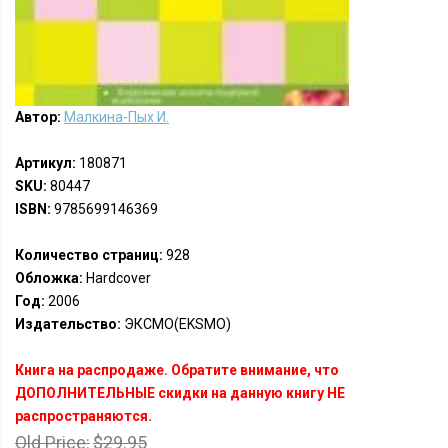
Автор:
Малкина-Пых И.
Артикул:
180871
SKU:
80447
ISBN:
9785699146369
Количество страниц:
928
Обложка:
Hardcover
Год:
2006
Издательство:
ЭКСМО(EKSMO)
Книга на распродаже. Обратите внимание, что
ДОПОЛНИТЕЛЬНЫЕ скидки на данную книгу НЕ
распространяются.
Old Price:
$29.95