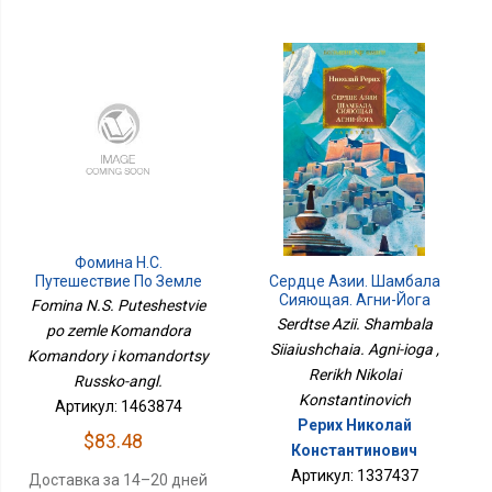
Фомина Н.С.
Путешествие По Земле
Сердце Азии. Шамбала
Командора Командоры
Сияющая. Агни-Йога
Fomina N.S. Puteshestvie
И Командорцы Русско-
Serdtse Azii. Shambala
po zemle Komandora
Англ.
Siiaiushchaia. Agni-ioga ,
Komandory i komandortsy
Rerikh Nikolai
Russko-angl.
Konstantinovich
Артикул: 1463874
Рерих Николай
$83.48
Константинович
Артикул: 1337437
Доставка за 14–20 дней