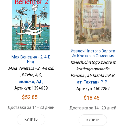
Извлеч.чистого Золота
Из Краткого Описания
Моя Венеция - 2. 4-Е
Парижа
Изд.
Izvlech.chistogo zolota iz
Moia Venetsiia - 2. 4-e izd.
kratkogo opisaniia
, Bil'zho, A,G,
Parizha , at-Takhtavi R.R.
Бильжо, А,Г,
ат-Тахтави Р.Р.
Артикул: 1394639
Артикул: 1502252
$52.85
$18.45
Доставка за 14–20 дней
Доставка за 14–20 дней
КУПИТЬ
КУПИТЬ