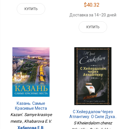
$40.32
КУПИТЬ
Доставка за 14–20 дней
КУПИТЬ
Казань. Самые
Красивые Места
С Хейердалом Через
Kazan'. Samye krasivye
Атлантику. О Силе Духа..
mesta , Khabarova E.V.
S Kheierdalom cherez
Хабарова Е.В.