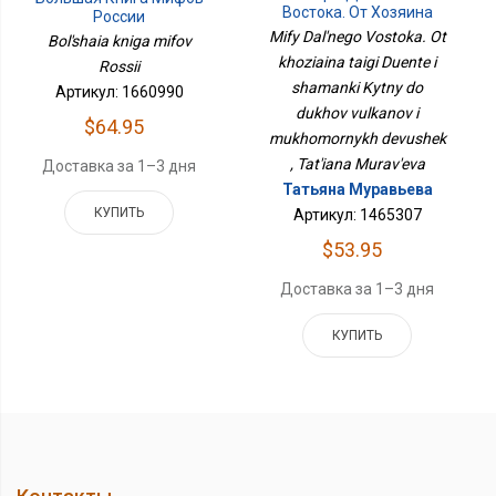
Востока. От Хозяина
России
Тайги Дуэнте И
Mify Dal'nego Vostoka. Ot
Bol'shaia kniga mifov
Шаманки Кытны До
khoziaina taigi Duente i
Rossii
Духов Вулканов И
Мухоморных Девушек
shamanki Kytny do
Артикул: 1660990
dukhov vulkanov i
$64.95
mukhomornykh devushek
, Tat'iana Murav'eva
Доставка за 1–3 дня
Татьяна Муравьева
КУПИТЬ
Артикул: 1465307
$53.95
Доставка за 1–3 дня
КУПИТЬ