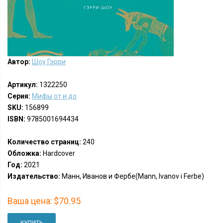
Автор:
Шоу Гэрри
Артикул:
1322250
Серия:
Мифы от и до
SKU:
156899
ISBN:
9785001694434
Количество страниц:
240
Обложка:
Hardcover
Год:
2021
Издательство:
Манн, Иванов и Фербе(Mann, Ivanov i Ferbe)
Ваша цена:
$70.95