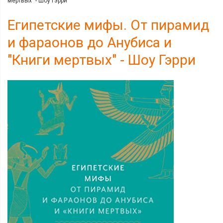
мертвых" - Шоу Гэрри
Египетские мифы. От пирамид
и фараонов до Анубиса и
"Книги мертвых" - Шоу Гэрри