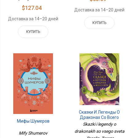
$127.04
Доставка за 14–20 дней
Доставка за 14–20 дней
КУПИТЬ
КУПИТЬ
Сказки И Легенды О
Драконах Со Всего
Мифы Шумеров
Света
Skazki i legendy o
drakonakh so vsego sveta
Mify Shumerov