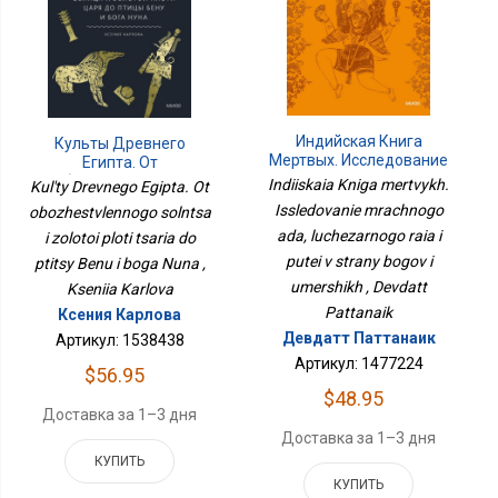
Индийская Книга
Культы Древнего
Мертвых. Исследование
Египта. От
Мрачного Ада,
Обожествленного
Indiiskaia Kniga mertvykh.
Kul'ty Drevnego Egipta. Ot
Лучезарного Рая И
Солнца И Золотой Плоти
Issledovanie mrachnogo
obozhestvlennogo solntsa
Путей В Страны Богов И
Царя До Птицы Бену И
ada, luchezarnogo raia i
Умерших
i zolotoi ploti tsaria do
Бога Нуна
putei v strany bogov i
ptitsy Benu i boga Nuna ,
umershikh , Devdatt
Kseniia Karlova
Pattanaik
Ксения Карлова
Девдатт Паттанаик
Артикул: 1538438
Артикул: 1477224
$56.95
$48.95
Доставка за 1–3 дня
Доставка за 1–3 дня
КУПИТЬ
КУПИТЬ