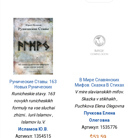
В Мире Славянских
Рунические Ставы. 163
Мифов. Сказка В Стихах
Новых Рунических
V mire slavianskikh mifov.
Формулы На Все Случаи
Runicheskie stavy. 163
Жизни.. Юрий Исламов
Skazka v stikhakh ,
novykh runicheskikh
Puchkova Elena Olegovna
formuly na vse sluchai
Пучкова Елена
zhizni.. Iurii Islamov ,
Олеговна
Islamov Iu.V.
Артикул: 1535776
Исламов Ю.В.
$53.59
Артикул: 1354515