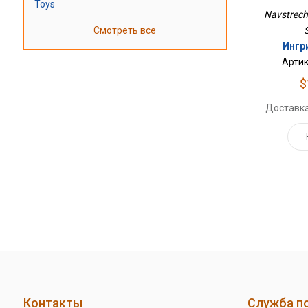
Toys
Navstrech
Смотреть все
Ингр
Артик
$
Доставка
Контакты
Служба п