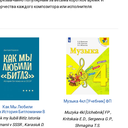
 чрезвычайно популярным за весьма короткое время. И
орчества каждого композитора или исполнителя.
Музыка 4кл [Учебник] ФП
Как Мы Любили
з.История Битломании В
Muzyka 4kl [Uchebnik] FP ,
СССР
 my liubili Bitlz.Istoriia
Kritskaia E.D., Sergeeva G.P.,
manii v SSSR , Karasiuk D.
Shmagina T.S.