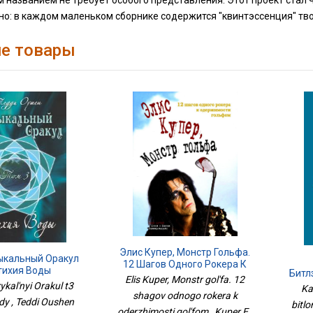
м названием не требует особого представления. Этот проект стал
но: в каждом маленьком сборнике содержится "квинтэссенция" тв
е товары
Элис Купер, Монстр Гольфа.
ыкальный Оракул
12 Шагов Одного Рокера К
тихия Воды
Битл
Одержимости Гольфом
Elis Kuper, Monstr gol'fa. 12
kal'nyi Orakul t3
Kak
shagov odnogo rokera k
ody , Teddi Oushen
bitlo
oderzhimosti gol'fom , Kuper E.,