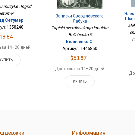
u muzyke , Ingrid
Setumer
Элек
Записки Свердловского
Школ
ид Сетумер
Лабуха
Ele
ул: 1358248
Zapiski sverdlovskogo labukha
sh
, Belichenko S.
18.84
(
Беличенко С.
 за 14–20 дней
Артикул: 1445850
$53.87
КУПИТЬ
Доставка за 14–20 дней
До
КУПИТЬ
оддержки
Информация