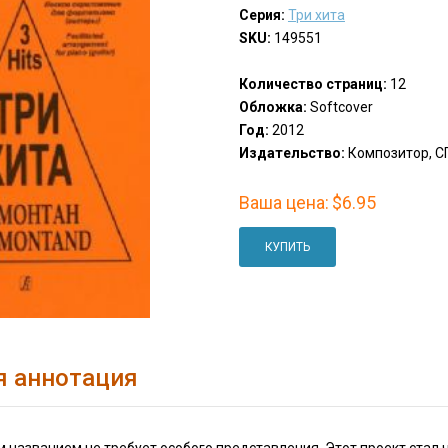
Серия:
Три хита
SKU:
149551
Количество страниц:
12
Обложка:
Softcover
Год:
2012
Издательство:
Композитор, СП
Ваша цена:
$6.95
КУПИТЬ
я аннотация