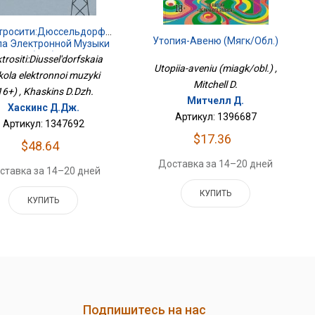
тросити:Дюссельдорфская
Утопия-Авеню (мягк/обл.)
а Электронной Музыки
(16+)
ktrositi:Diussel'dorfskaia
Utopiia-aveniu (miagk/obl.) ,
kola elektronnoi muzyki
Mitchell D.
16+) , Khaskins D.Dzh.
Митчелл Д.
Хаскинс Д.Дж.
Артикул: 1396687
Артикул: 1347692
$17.36
$48.64
Доставка за 14–20 дней
ставка за 14–20 дней
КУПИТЬ
КУПИТЬ
Подпишитесь на нас