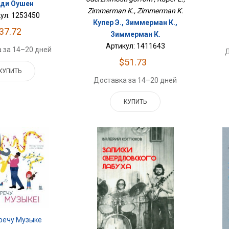
ди Оушен
Zimmerman K., Zimmerman K.
ул: 1253450
Купер Э., Зиммерман К.,
37.72
Зиммерман К.
Артикул: 1411643
 за 14–20 дней
Д
$51.73
КУПИТЬ
Доставка за 14–20 дней
КУПИТЬ
речу Музыке