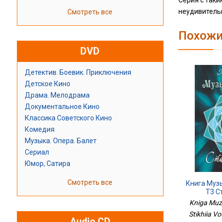
Серия с таки
неудивитель
Смотреть все
Похожи
DVD
Детектив. Боевик. Приключения
Детское Кино
Драма. Мелодрама
Документальное Кино
Классика Советского Кино
Комедия
Музыка. Опера. Балет
Сериал
Юмор, Сатира
Смотреть все
Книга Муз
Т3 С
Kniga Muzy
Stikhiia V
Audio CD