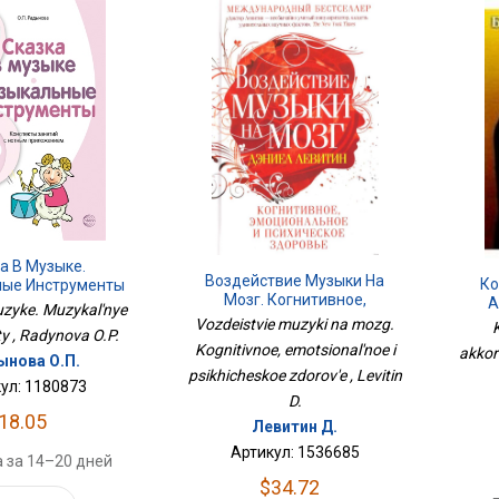
а В Музыке.
Воздействие Музыки На
Ко
ые Инструменты
Мозг. Когнитивное,
А
zyke. Muzykal'nye
Эмоциональное И
Vozdeistvie muzyki na mozg.
y , Radynova O.P.
Психическое Здоровье
Kognitivnoe, emotsional'noe i
akkor
нова О.П.
psikhicheskoe zdorov'e , Levitin
ул: 1180873
D.
18.05
Левитин Д.
Артикул: 1536685
 за 14–20 дней
$34.72