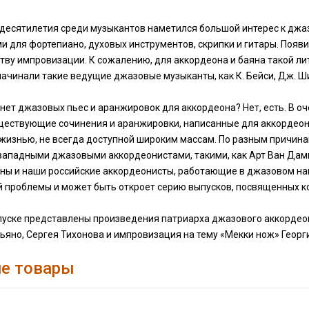
 десятилетия среди музыкантов наметился большой интерес к джа
и для фортепиано, духовых инструментов, скрипки и гитары. Поя
ству импровизации. К сожалению, для аккордеона и баяна такой лит
ачинали такие ведущие джазовые музыканты, как К. Бейси, Дж. Шири
нет джазовых пьес и аранжировок для аккордеона? Нет, есть. В оч
ществующие сочинения и аранжировки, написанные для аккордеона,
 жизнью, не всегда доступной широким массам. По разным причина
ападными джазовыми аккордеонистами, такими, как Арт Ван Дамм, 
ны и наши российские аккордеонисты, работающие в джазовом нап
й проблемы и может быть откроет серию выпусков, посвященных 
пуске представлены произведения патриарха джазового аккордеон
ьяно, Сергея Тихонова и импровизация на тему «Мекки нож» Геор
е товары