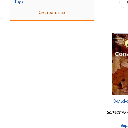
Toys
Смотреть все
Сольфе
Sol'fedzhio 
Вар