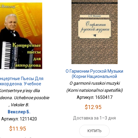
О Гармонии Русской Музыки
(Корни Национальной
нцертные Пьесы Для
Специфики)
O garmonii russkoi muzyki
ккордеона. Учебное
Пособие
(Korni natsional'noi spetsifiki)
Kontsertnye p'esy dlia
Артикул: 1650417
deona. Uchebnoe posobie
, Veksler B.
$12.95
Векслер Б.
Доставка за 1–3 дня
Артикул: 1211420
$11.95
КУПИТЬ