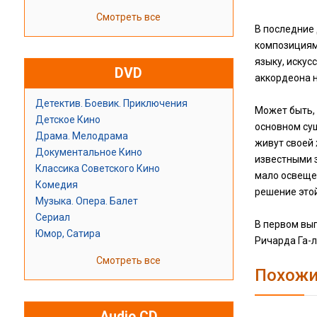
Смотреть все
В последние
композициям
языку, искус
DVD
аккордеона н
Детектив. Боевик. Приключения
Может быть, 
Детское Кино
основном су
Драма. Мелодрама
живут своей
Документальное Кино
известными з
Классика Советского Кино
мало освеще
Комедия
решение это
Музыка. Опера. Балет
Сериал
В первом вы
Юмор, Сатира
Ричарда Га-л
Смотреть все
Похожи
Audio CD