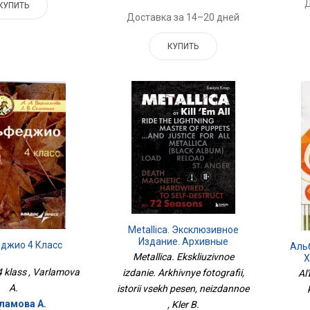
Д
КУПИТЬ
Доставка за 14–20 дней
КУПИТЬ
Metallica. Эксклюзивное
Издание. Архивные
джио 4 Класс
Аль
Фотографии, Истории Всех
Metallica. Ekskliuzivnoe
Х
Песен, Неизданное
4 klass , Varlamova
izdanie. Arkhivnye fotografii,
Al
A.
istorii vsekh pesen, neizdannoe
ламова А.
, Kler B.