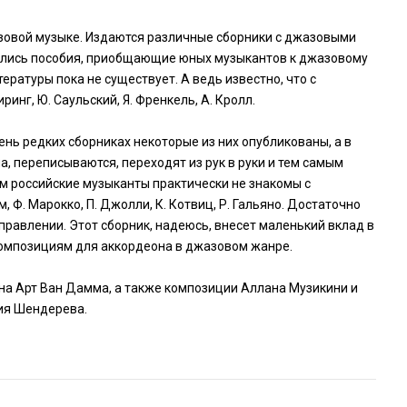
зовой музыке. Издаются различные сборники с джазовыми
вились пособия, приобщающие юных музыкантов к джазовому
ературы пока не существует. А ведь известно, что с
нг, Ю. Саульский, Я. Френкель, А. Кролл.
ень редких сборниках некоторые из них опубликованы, а в
 переписываются, переходят из рук в руки и тем самым
м российские музыканты практически не знакомы с
Ф. Марокко, П. Джолли, К. Котвиц, Р. Гальяно. Достаточно
равлении. Этот сборник, надеюсь, внесет маленький вклад в
композициям для аккордеона в джазовом жанре.
а Арт Ван Дамма, а также композиции Аллана Музикини и
гия Шендерева.