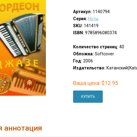
Артикул:
1140794
Серия:
Ноты
SKU:
141419
ISBN:
9785896080374
Количество страниц:
40
Обложка:
Softcover
Год:
2006
Издательство:
Катанский(Kata
Ваша цена:
$12.95
КУПИТЬ
я аннотация