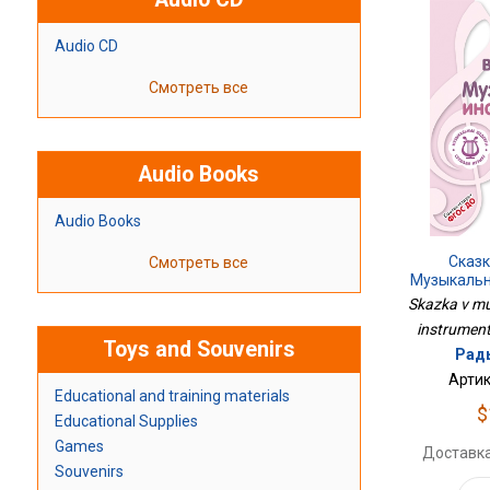
Audio CD
Смотреть все
Audio Books
Audio Books
Сказк
Смотреть все
Музыкальн
Skazka v mu
instrument
Toys and Souvenirs
Рады
Артик
Educational and training materials
$
Educational Supplies
Games
Доставка
Souvenirs