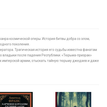
анра космической оперы. История битвы добра со злом,
 одного поколения.
ератора. Трагическая история его судьбы известна фанатам
ого владыки после падения Республики. «Тюрьма-призрак»
дах имперской армии, отыскать тайную тюрьму джедаев и даже