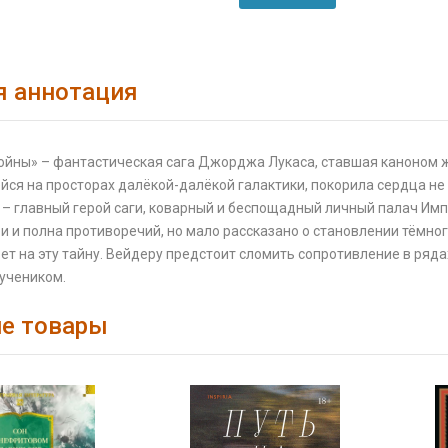
я аннотация
ойны» – фантастическая сага Джорджа Лукаса, ставшая каноном ж
ся на просторах далёкой-далёкой галактики, покорила сердца не
– главный герой саги, коварный и беспощадный личный палач Имп
и и полна противоречий, но мало рассказано о становлении тёмн
ет на эту тайну. Вейдеру предстоит сломить сопротивление в ря
 учеником.
е товары