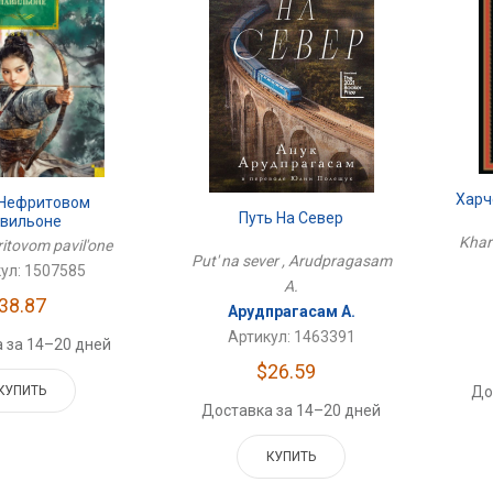
Харч
 Нефритовом
Путь На Север
вильоне
Khar
ritovom pavil'one
Put' na sever , Arudpragasam
ул: 1507585
A.
38.87
Арудпрагасам А.
Артикул: 1463391
 за 14–20 дней
$26.59
До
КУПИТЬ
Доставка за 14–20 дней
КУПИТЬ