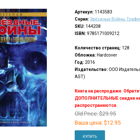
Артикул:
1143583
Серия:
Звёздные Войны. Графи
SKU:
144208
ISBN:
9785171009212
Количество страниц:
128
Обложка:
Hardcover
Год:
2016
Издательство:
ООО Издательст
AST)
Книга на распродаже. Обрати
ДОПОЛНИТЕЛЬНЫЕ скидки на 
распространяются.
Old Price:
$29.95
Ваша цена:
$12.95
КУПИТЬ