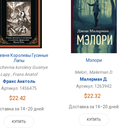
евня Королевы Гусиные
Мэлори
Лапы
chevnia korolevy Gusinye
Melori , Malerman D.
Lapy , Frans Anatol'
Малерман Д.
Франс Анатоль
Артикул: 1263942
Артикул: 1456475
$22.32
$22.42
Доставка за 14–20 дней
ставка за 14–20 дней
КУПИТЬ
КУПИТЬ