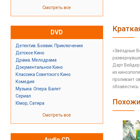
Смотреть все
Кратка
DVD
Детектив. Боевик. Приключения
«Звёздные В
Детское Кино
развернувшей
Драма. Мелодрама
Дарт Вейдер 
Документальное Кино
из киноэпопе
Классика Советского Кино
проливает св
Комедия
обзавестись
Музыка. Опера. Балет
Сериал
Похожи
Юмор, Сатира
Смотреть все
Audio CD