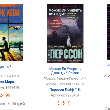
К
Где Ты?
Можно Ли Умереть
Дважды?: Роман
Kro
? , Levi Mark
Mozhno li umeret' dvazhdy?:
ви Марк
roman , Persson Leif G.V.
ул: 1449418
Перссон Лейф Г.В.
24.99
Артикул: 1293404
$15.19
 за 14–20 дней
До