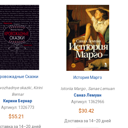
ровожадные Сказки
История Марго
vozhadnye skazki , Kirini
Istoriia Margo , Sanae Lemuan
Bernar
Санаэ Лемуан
Кирини Бернар
Артикул: 1362966
Артикул: 1326773
$30.42
$55.21
Доставка за 14–20 дней
ставка за 14–20 дней