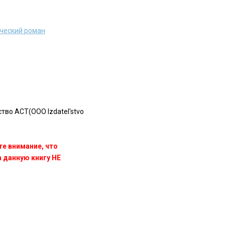
ческий роман
во АСТ(OOO Izdatel'stvo
те внимание, что
данную книгу НЕ