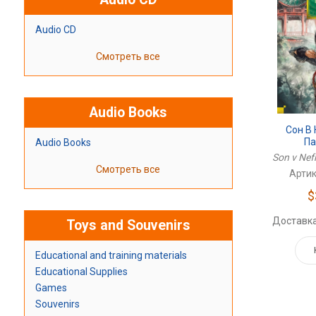
Audio CD
Смотреть все
Audio Books
Сон В
Па
Audio Books
Son v Nef
Смотреть все
Артик
$
Доставка
Toys and Souvenirs
Educational and training materials
Educational Supplies
Games
Souvenirs