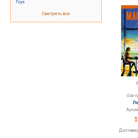
Toys
Смотреть все
Gde ty
Ле
Артик
$
Доставка