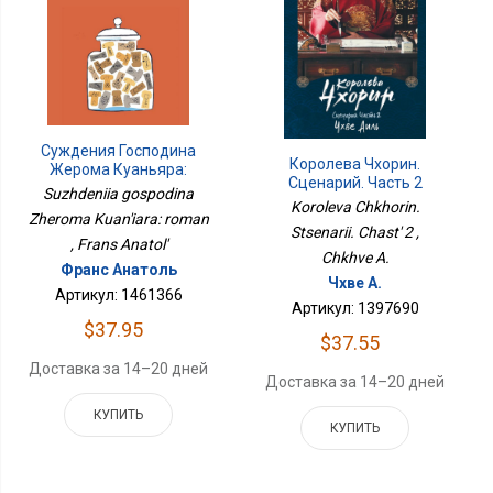
Суждения Господина
Королева Чхорин.
Жерома Куаньяра:
Сценарий. Часть 2
Роман
Suzhdeniia gospodina
Koroleva Chkhorin.
Zheroma Kuan'iara: roman
Stsenarii. Chast' 2 ,
, Frans Anatol'
Chkhve A.
Франс Анатоль
Чхве А.
Артикул: 1461366
Артикул: 1397690
$37.95
$37.55
Доставка за 14–20 дней
Доставка за 14–20 дней
КУПИТЬ
КУПИТЬ