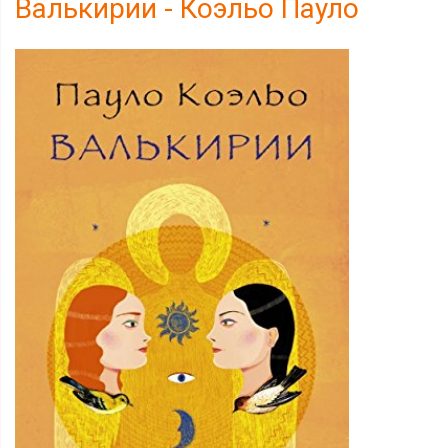
Валькирии - Коэльо Пауло