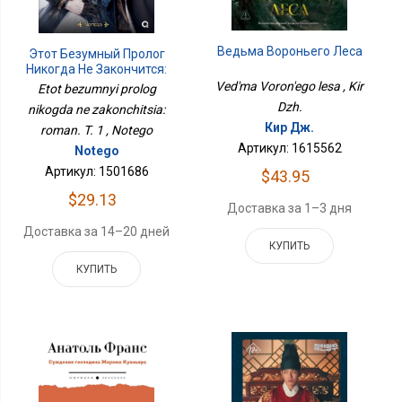
Ведьма Вороньего Леса
Этот Безумный Пролог
Никогда Не Закончится:
Роман. Т. 1
Ved'ma Voron'ego lesa , Kir
Etot bezumnyi prolog
Dzh.
nikogda ne zakonchitsia:
Кир Дж.
roman. T. 1 , Notego
Артикул: 1615562
Notego
Артикул: 1501686
$43.95
$29.13
Доставка за 1–3 дня
Доставка за 14–20 дней
КУПИТЬ
КУПИТЬ