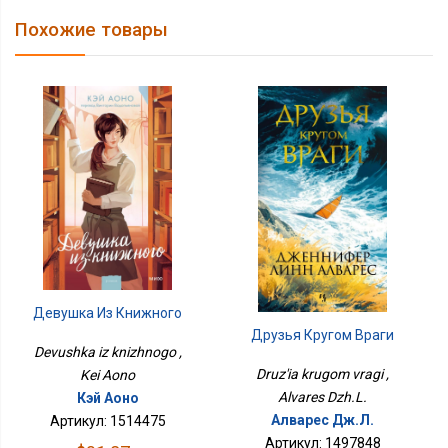
Похожие товары
Девушка Из Книжного
Друзья Кругом Враги
Devushka iz knizhnogo ,
Druz'ia krugom vragi ,
Kei Aono
Alvares Dzh.L.
Кэй Аоно
Алварес Дж.Л.
Артикул: 1514475
Артикул: 1497848