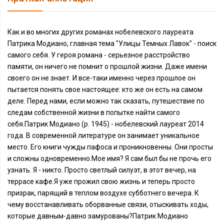
Как и во многих других романах нобелевского лауреата
Патрика Модиано, главная тема "Улицы Темных Лавок" - поиск
самого себя. У героя романа - серьезное расстройство
памяти, он ничего не помнит о прошлой жизни. Даже имени
своего он не знает. И все-таки именно через прошлое он
пытается понять свое настоящее: кто же он есть на самом
деле. Перед нами, если можно так сказать, путешествие по
следам собственной жизни в попытке найти самого
себя.Патрик Модиано (р. 1945) - нобелевский лауреат 2014
года. В современной литературе он занимает уникальное
место. Его книги чужды пафоса и проникновенны. Они просты
и сложны одновременно.Мое имя? Я сам был бы не прочь его
узнать. Я - никто. Просто светлый силуэт, в этот вечер, на
террасе кафе.Я уже прожил свою жизнь и теперь просто
призрак, парящий в теплом воздухе субботнего вечера. К
чему восстанавливать оборванные связи, отыскивать ходы,
которые давным-давно замурованы?Патрик Модиано