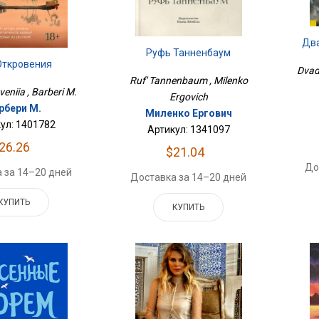
Два
Руфь Танненбаум
Откровения
Dvadt
Ruf' Tannenbaum , Milenko
eniia , Barberi M.
Ergovich
рбери М.
Миленко Ергович
ул: 1401782
Артикул: 1341097
26.26
$21.04
До
 за 14–20 дней
Доставка за 14–20 дней
КУПИТЬ
КУПИТЬ