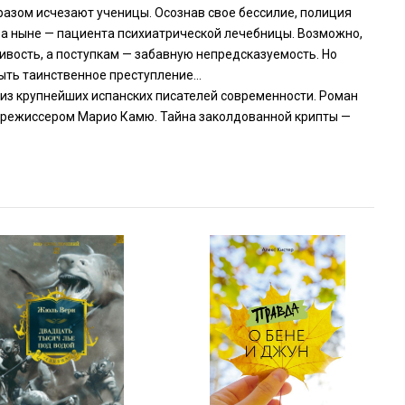
азом исчезают уче­ницы. Осознав свое бессилие, полиция
 а ныне — пациента психиатрической ле­чебницы. Возможно,
ивость, а поступкам — забавную непредсказуемость. Но
ыть таинственное преступление...
 из крупнейших испанских писателей современности. Роман
 режиссером Марио Ка­мю. Тайна заколдованной крипты —