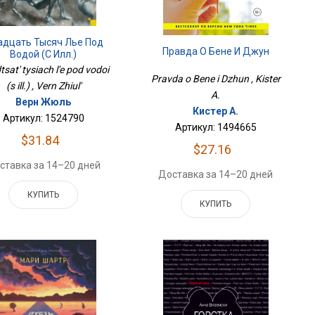
дцать Тысяч Лье Под
Правда О Бене И Джун
Водой (с Илл.)
sat' tysiach l'e pod vodoi
Pravda o Bene i Dzhun , Kister
(s ill.) , Vern Zhiul'
A.
Верн Жюль
Кистер А.
Артикул: 1524790
Артикул: 1494665
$31.84
$27.16
ставка за 14–20 дней
Доставка за 14–20 дней
КУПИТЬ
КУПИТЬ