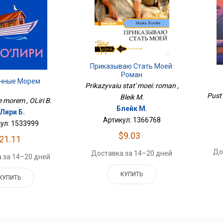
Приказываю Стать Моей:
Роман
нные Морем
Prikazyvaiu stat' moei: roman ,
Pust'
Bleik M.
 morem , OLiri B.
Блейк М.
Лири Б.
Артикул: 1366768
ул: 1533999
$9.03
21.11
До
Доставка за 14–20 дней
 за 14–20 дней
КУПИТЬ
КУПИТЬ