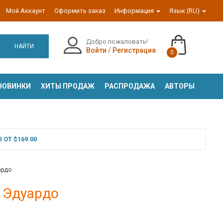
Мой Аккаунт
Оформить заказ
Информация
Язык (RU)
Добро пожаловать!
НАЙТИ
Войти
/
Регистрация
0
НОВИНКИ
ХИТЫ ПРОДАЖ
РАСПРОДАЖА
АВТОРЫ
ОТ $169.00
ардо
 Эдуардо