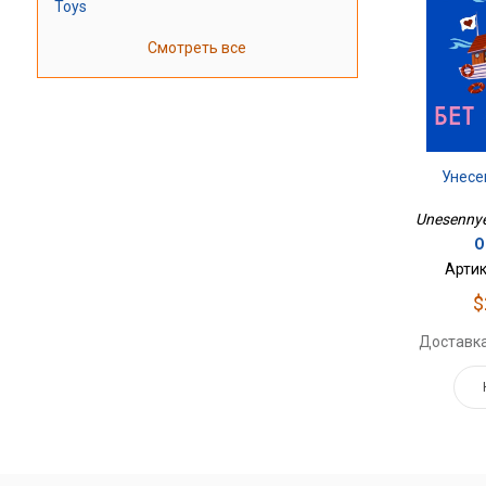
Toys
Смотреть все
Унесе
Unesennye
О
Артик
$
Доставка