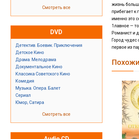
жизнь большо
Смотреть все
прибегает к 
именно это с
1лавное — то
DVD
Романист и д
Город чудес
Детектив. Боевик. Приключения
первое из п
Детское Кино
Драма. Мелодрама
Похожи
Документальное Кино
Классика Советского Кино
Комедия
Музыка. Опера. Балет
Сериал
Юмор, Сатира
Смотреть все
Audio CD