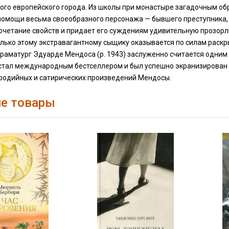
го ев­ропейского города. Из школы при монастыре загадочным обр
помощи весьма своеобразно­го персонажа — бывшего преступника,
очетание свойств и придает его суждениям удивительную прозорл
лько этому экстравагантному сыщику оказывается по силам рас­кр
раматург Эдуарде Мендоса (р. 1943) заслуженно считается одним
 стал меж­дународным бестселлером и был успешно экранизирован
ародийных и сатирических произведений Мендосы.
е товары