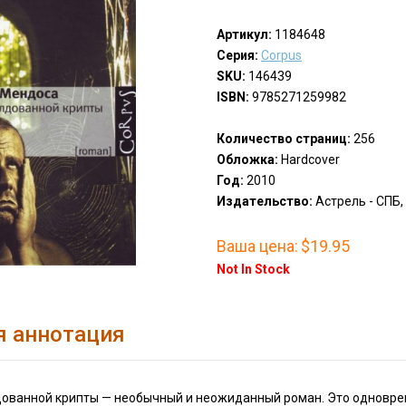
Артикул:
1184648
Серия:
Corpus
SKU:
146439
ISBN:
9785271259982
Количество страниц:
256
Обложка:
Hardcover
Год:
2010
Издательство:
Астрель - СПБ, 
Ваша цена:
$19.95
Not In Stock
я аннотация
ованной крипты — необычный и неожиданный роман. Это одно­врем