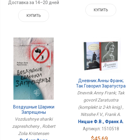
Доставка за 14–20 дней
КУПИТЬ
КУПИТЬ
Дневник Анны Франк;
Так Говорил Заратустра
(комплект Из 2-Х Книг)
Dnevnik Anny Frank; Tak
govoril Zaratustra
Воздушные Шарики
(komplekt iz 2-kh knig) ,
Запрещены
Nitsshe F.V., Frank A.
Vozdushnye shariki
Ницше Ф.В., Франк А.
zapreshcheny , Robert
Артикул: 1510518
Zolia Kristensen
$45.69