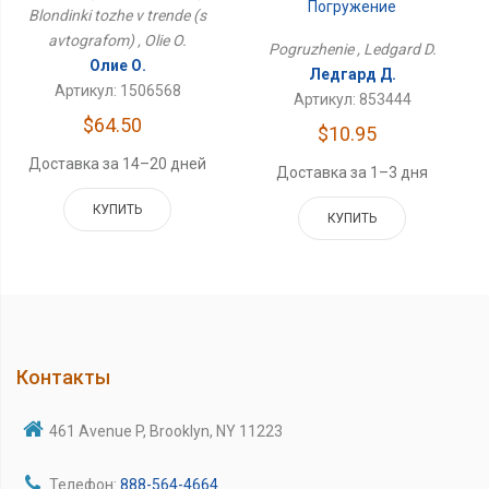
Погружение
Blondinki tozhe v trende (s
avtografom) , Olie O.
Pogruzhenie , Ledgard D.
Олие О.
Ледгард Д.
Артикул: 1506568
Артикул: 853444
$64.50
$10.95
Доставка за 14–20 дней
Доставка за 1–3 дня
КУПИТЬ
КУПИТЬ
Контакты
461 Avenue P, Brooklyn, NY 11223
Телефон:
888-564-4664