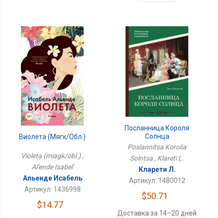
Посланница Короля
Солнца
Виолета (мягк/обл.)
Poslannitsa Korolia
Violeta (miagk/obl.) ,
Solntsa , Klareti L.
Al'ende Isabel'
Кларети Л.
Альенде Исабель
Артикул: 1480012
Артикул: 1436998
$50.71
$14.77
Доставка за 14–20 дней