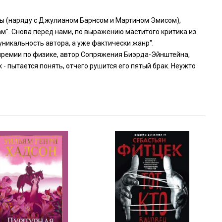
зы (наряду с Джулианом Барнсом и Мартином Эмисом),
м". Снова перед нами, по выражению маститого критика из
никальность автора, а уже фактически жанр".
 премии по физике, автор Сопряжения Биэрда-Эйнштейна,
 - пытается понять, отчего рушится его пятый брак. Неужто