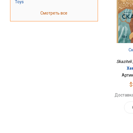
Toys
Смотреть все
С
Skazitel
Хе
Артик
$
Доставка