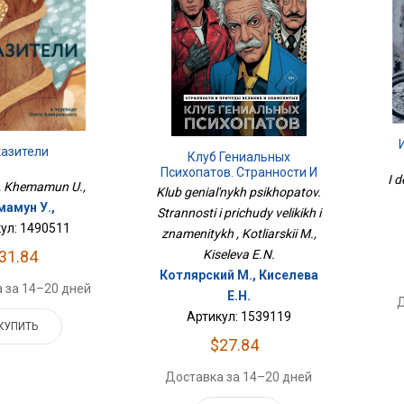
казители
Клуб Гениальных
Психопатов. Странности И
I d
i , Khemamun U.,
Причуды Великих И
Klub genial'nykh psikhopatov.
Знаменитых
мамун У.,
Strannosti i prichudy velikikh i
ул: 1490511
znamenitykh , Kotliarskii M.,
Kiseleva E.N.
31.84
Котлярский М., Киселева
 за 14–20 дней
Е.Н.
Д
Артикул: 1539119
КУПИТЬ
$27.84
Доставка за 14–20 дней