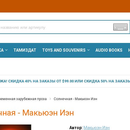
КА
ТАМИЗДАТ
TOYS AND SOUVENIRS
AUDIO BOOKS
А! СКИДКА 40% НА ЗАКАЗЫ ОТ $99.00 ИЛИ СКИДКА 50% НА ЗАКАЗЫ 
ременная зарубежная проза
Солнечная - Макьюэн Иэн
чная - Макьюэн Иэн
Автор:
Макьюэн Иэн