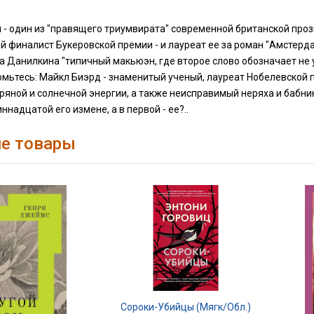
 - один из "правящего триумвирата" современной британской про
 финалист Букеровской премии - и лауреат ее за роман "Амстерда
 Данилкина "типичный макьюэн, где второе слово обозначает не у
омьтесь: Майкл Биэрд - знаменитый ученый, лауреат Нобелевской
ряной и солнечной энергии, а также неисправимый неряха и бабник
ннадцатой его измене, а в первой - ее?..
е товары
Сороки-Убийцы (мягк/обл.)