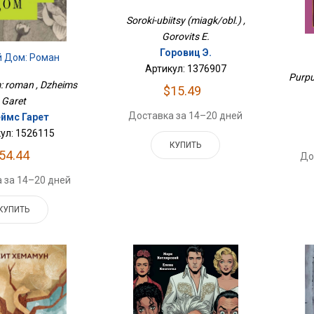
Soroki-ubiitsy (miagk/obl.) ,
Gorovits E.
Горовиц Э.
й Дом: Роман
Артикул: 1376907
Purpu
: roman , Dzheims
$15.49
Garet
Доставка за 14–20 дней
ймс Гарет
ул: 1526115
КУПИТЬ
54.44
До
 за 14–20 дней
КУПИТЬ