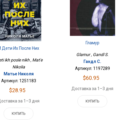
Гламур
И Дети Их После Них
Glamur , Gandl S.
eti ikh posle nikh , Mat'e
Гандл С.
Nikolia
Артикул: 1197289
Матье Николя
$60.95
Артикул: 1251183
Доставка за 1–3 дня
$28.95
оставка за 1–3 дня
КУПИТЬ
КУПИТЬ