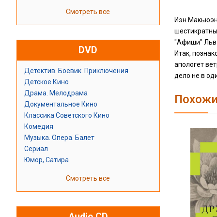
Смотреть все
Иэн Макьюэн
шестикратный
"Афиши" Льва
DVD
Итак, познак
апологет вет
Детектив. Боевик. Приключения
дело не в оди
Детское Кино
Драма. Мелодрама
Похожи
Документальное Кино
Классика Советского Кино
Комедия
Музыка. Опера. Балет
Сериал
Юмор, Сатира
Смотреть все
Audio CD