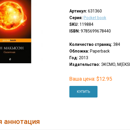
Артикул:
631360
Серия:
Pocket book
SKU:
119884
ISBN:
9785699678440
Количество страниц:
384
Обложка:
Paperback
Год:
2013
Издательство:
ЭКСМО, М(EKS
Ваша цена:
$12.95
КУПИТЬ
я аннотация