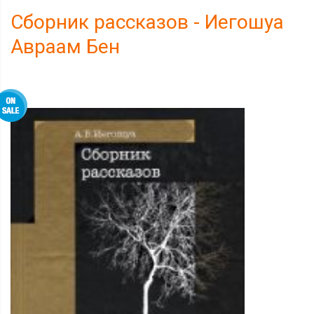
Сборник рассказов - Иегошуа
Авраам Бен