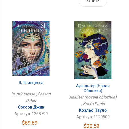
КУПИТЬ
Я, Принцесса
Адюльтер (новая
Обложка)
Ia, printsessa , Sesson
Adiul'ter (novaia oblozhka)
Dzhin
, Koel'o Paulo
Сэссон Джин
Коэльо Пауло
Артикул: 1268799
Артикул: 1129509
$69.69
$20.59