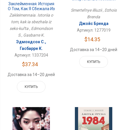
Заклейменная. История
О Том, Как Я Сбежала Из
Smertel'nye illiuzii , Dzhois
Секс-Культа
Zakleimennaia. Istoriia o
Brenda
tom, kak ia sbezhala iz
Джойс Бренда
seks-kul'ta , Edmondson
Артикул: 1277019
S., Gasbarre K.
$14.35
Эдмондсон С.,
Гасбарре К.
Доставка за 14–20 дней
Артикул: 1337204
КУПИТЬ
$37.34
Доставка за 14–20 дней
КУПИТЬ