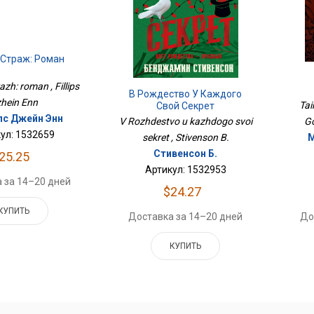
 Страж: Роман
zh: roman , Fillips
В Рождество У Каждого
hein Enn
Tai
Свой Секрет
с Джейн Энн
Go
V Rozhdestvo u kazhdogo svoi
ул: 1532659
М
sekret , Stivenson B.
Стивенсон Б.
25.25
Артикул: 1532953
 за 14–20 дней
$24.27
КУПИТЬ
До
Доставка за 14–20 дней
КУПИТЬ