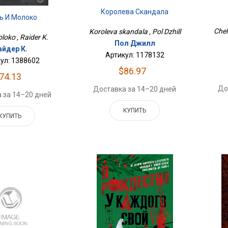
Королева Скандала
ь И Молоко
Chel
Koroleva skandala , Pol Dzhill
oloko , Raider K.
Пол Джилл
айдер К.
Артикул: 1178132
ул: 1388602
$86.97
74.13
До
Доставка за 14–20 дней
 за 14–20 дней
КУПИТЬ
КУПИТЬ