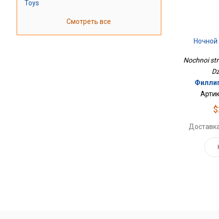
Toys
Смотреть все
Ночной
Nochnoi stra
Dz
Филлип
Артик
$
Доставка