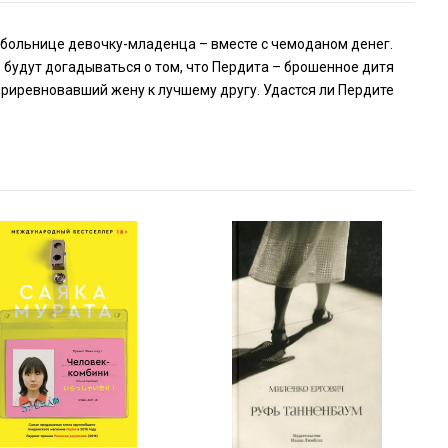
больнице девочку-младенца – вместе с чемоданом денег.
е будут догадываться о том, что Пердита – брошенное дитя
приревновавший жену к лучшему другу. Удастся ли Пердите