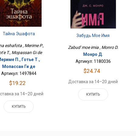
Тайна Эшафота
Забудь Мое Имя
na eshafota , Merime P.,
Zabud' moe imia , Monro D.
t'e T., Mopassan Gi de
Монро Д.
ериме П., Готье Т.,
Артикул: 1180036
Мопассан Ги де
$24.74
Артикул: 1497844
Доставка за 14–20 дней
$19.22
ставка за 14–20 дней
КУПИТЬ
КУПИТЬ