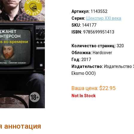
Артикул:
1143552
Серия:
Шекспир XXI века
SKU:
144177
ISBN:
9785699951413
Количество страниц:
320
Обложка:
Hardcover
Год:
2017
Издательство:
Издательство Э
Eksmo OOO)
Ваша цена:
$22.95
Not In Stock
я аннотация