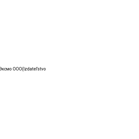
ксмо ООО(Izdatel'stvo