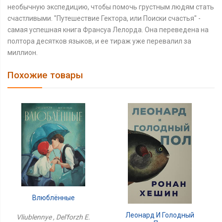
необычную экспедицию, чтобы помочь грустным людям стать
счастливыми. "Путешествие Гектора, или Поиски счастья" -
самая успешная книга Франсуа Лелорда. Она переведена на
полтора десятков языков, и ее тираж уже перевалил за
миллион.
Похожие товары
Влюблённые
Леонард И Голодный
Vliublennye , Del'forzh E.