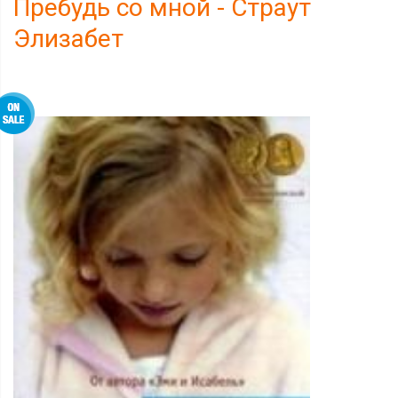
Пребудь со мной - Страут
Элизабет