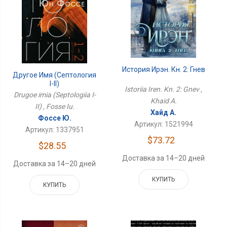
История Ирэн. Кн. 2: Гнев
Другое Имя (Септология
I-II)
Istoriia Iren. Kn. 2: Gnev ,
Drugoe imia (Septologiia I-
Khaid A.
II) , Fosse Iu.
Хайд А.
Фоссе Ю.
Артикул: 1521994
Артикул: 1337951
$73.72
$28.55
Доставка за 14–20 дней
Доставка за 14–20 дней
КУПИТЬ
КУПИТЬ