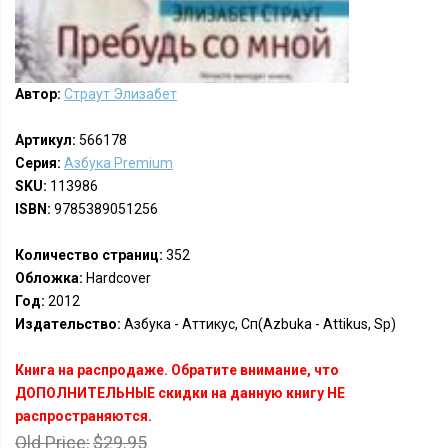
Автор:
Страут Элизабет
Артикул:
566178
Серия:
Азбука Premium
SKU:
113986
ISBN:
9785389051256
Количество страниц:
352
Обложка:
Hardcover
Год:
2012
Издательство:
Азбука - Аттикус, Сп(Azbuka - Attikus, Sp)
Книга на распродаже. Обратите внимание, что
ДОПОЛНИТЕЛЬНЫЕ скидки на данную книгу НЕ
распространяются.
Old Price:
$29.95