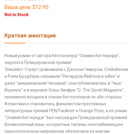
Ваша цена:
$12.95
Not In Stock
Краткая аннотация
Новый роман от автора бестселлера "Оливия Киттеридж",
лауреата Пулицеровской премии!
Элизабет Страут сравнивали с Джоном Чивером, Стейнбеком
и Рэем Брэдбери, называли "Ричардом Йейтсом в юбке" и
даже "американским Чеховым"; она публиковалась в "Нью-
Йоркере" и в журнале Опры Уинфри "О: The Oprah Magazine",
неизменно входила в списки бестселлеров по обе стороны
Атлантики и становилась финалистом престижных
литературных премий PEN/Faulknеr и Orange Prize, а ее роман
"Оливия Киттеридж" был награжден Пулицеровской премией.
Великолепный язык, колоритные типажи, неослабевающее
психологическое напряжение обеспечили ее книгам