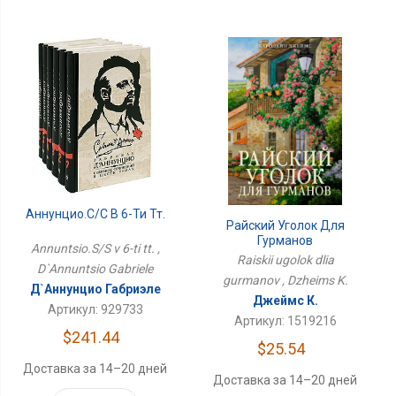
Аннунцио.С/С В 6-Ти Тт.
Райский Уголок Для
Гурманов
Annuntsio.S/S v 6-ti tt. ,
Raiskii ugolok dlia
D`Annuntsio Gabriele
gurmanov , Dzheims K.
Д`Аннунцио Габриэле
Джеймс К.
Артикул: 929733
Артикул: 1519216
$241.44
$25.54
Доставка за 14–20 дней
Доставка за 14–20 дней