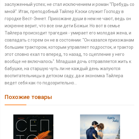
заслуженный успех; не стал исключением и роман "Пребудь со
мной". Итак, преподобный Тайлер Кэски служит Господу в
городке Вест-Эннет. Прихожане души в нем не чают, ведь он
искренне верит, что все они дети Божьи. Но вот в семье
Тайлера происходит трагедия - умирает его молодая жена, и
совладать с горем он не в состоянии: "Он казался прихожанам
большим трактором, которым управляет подросток, и трактор
этот словно ехал то вперед, то назад, то сцепление у него
вообще не включалось". Младшая дочь отправляется жить к
бабушке, на старшую чуть ли не каждый день жалуются
воспитательницы в детском саду, да и экономка Тайлера
ведет себя как-то подозрительно…
Похожие товары