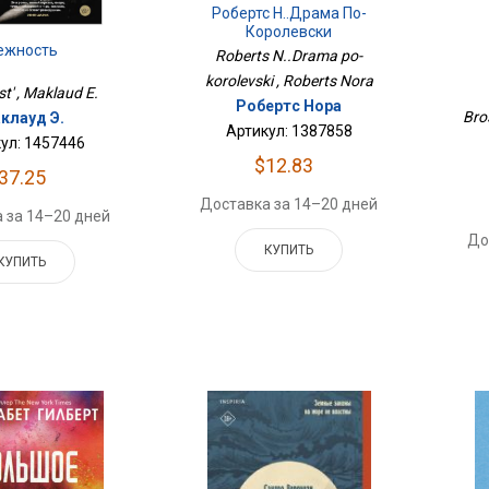
Робертс Н..Драма По-
Королевски
ежность
Roberts N..Drama po-
korolevski , Roberts Nora
t' , Maklaud E.
Робертс Нора
Bro
клауд Э.
Артикул: 1387858
ул: 1457446
$12.83
37.25
Доставка за 14–20 дней
 за 14–20 дней
До
КУПИТЬ
КУПИТЬ