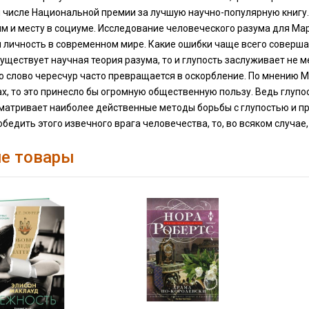
м числе Национальной премии за лучшую научно-популярную книгу. 
 и месту в социуме. Исследование человеческого разума для Мар
я личность в современном мире. Какие ошибки чаще всего соверш
существует научная теория разума, то и глупость заслуживает не м
о слово чересчур часто превращается в оскорбление. По мнению М
х, то это принесло бы огромную общественную пользу. Ведь глупос
матривает наиболее действенные методы борьбы с глупостью и при
бедить этого извечного врага человечества, то, во всяком случае
е товары