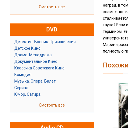
наград, в то
Смотреть все
возможностям
сталкиваетс
глупо? Если 
DVD
термином, эт
университета
Детектив. Боевик. Приключения
Марина расс
Детское Кино
полностью по
Драма. Мелодрама
Документальное Кино
Похожи
Классика Советского Кино
Комедия
Музыка. Опера. Балет
Сериал
Юмор, Сатира
Смотреть все
Audio CD