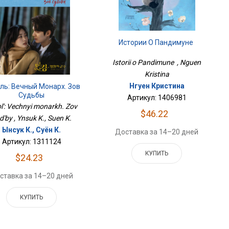
Истории О Пандимуне
Istorii o Pandimune , Nguen
Kristina
Нгуен Кристина
ль: Вечный Монарх. Зов
Судьбы
Артикул: 1406981
l': Vechnyi monarkh. Zov
$46.22
d'by , Ynsuk K., Suen K.
Ынсук К., Суён К.
Доставка за 14–20 дней
Артикул: 1311124
КУПИТЬ
$24.23
ставка за 14–20 дней
КУПИТЬ