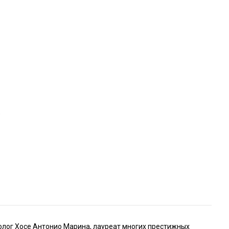
)
холог Хосе Антонио Марина, лауреат многих престижных