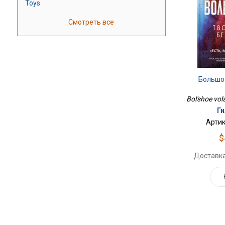
Toys
Смотреть все
Большо
Bol'shoe vols
Ги
Артик
$
Доставка