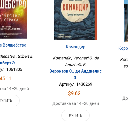
е Волшебство
Командир
Коро
hebstvo , Gilbert E.
Komandir , Veronezi S., de
Koro
лберт Э.
Andzhelis E.
su
ул: 1061305
Веронези С., де Анджелис
45.11
Э.
Артикул: 1430269
 за 14–20 дней
$9.62
До
КУПИТЬ
Доставка за 14–20 дней
КУПИТЬ