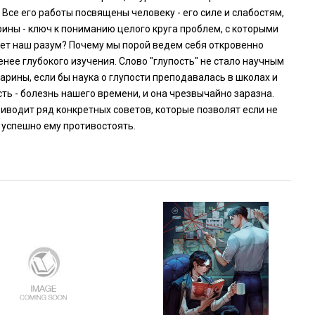
Все его работы посвящены человеку - его силе и слабостям,
ины - ключ к пониманию целого круга проблем, с которыми
ает наш разум? Почему мы порой ведем себя откровенно
енее глубокого изучения. Слово "глупость" не стало научным
арины, если бы наука о глупости преподавалась в школах и
ть - болезнь нашего времени, и она чрезвычайно заразна.
водит ряд конкретных советов, которые позволят если не
, успешно ему противостоять.