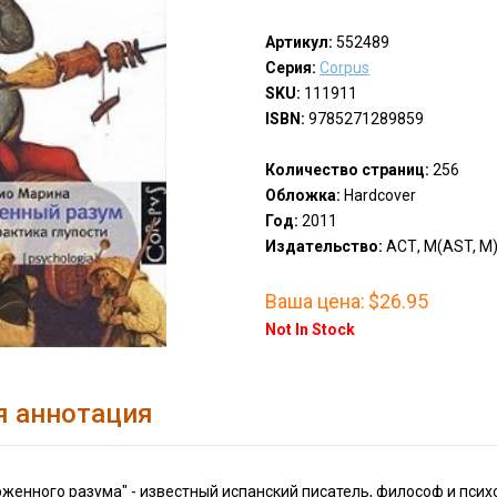
Артикул:
552489
Серия:
Corpus
SKU:
111911
ISBN:
9785271289859
Количество страниц:
256
Обложка:
Hardcover
Год:
2011
Издательство:
АСТ, М(AST, M
Ваша цена:
$26.95
Not In Stock
я аннотация
женного разума" - известный испанский писатель, философ и пси