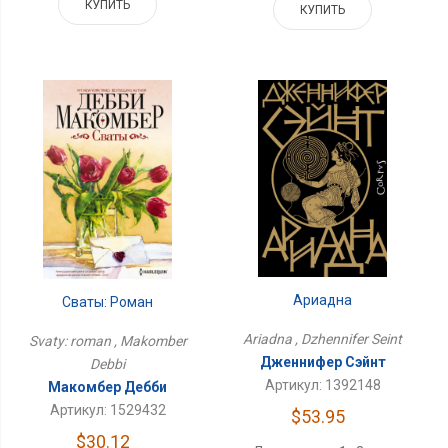
КУПИТЬ
КУПИТЬ
Ариадна
Сваты: Роман
Ariadna , Dzhennifer Seint
Svaty: roman , Makomber
Дженнифер Сэйнт
Debbi
Артикул: 1392148
Макомбер Дебби
Артикул: 1529432
$53.95
$30.12