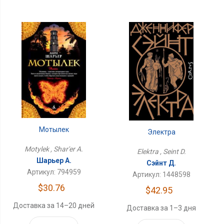
Мотылек
Электра
Motylek , Shar'er A.
Elektra , Seint D.
Шарьер А.
Сэйнт Д.
Артикул: 794959
Артикул: 1448598
$30.76
$42.95
Доставка за 14–20 дней
Доставка за 1–3 дня