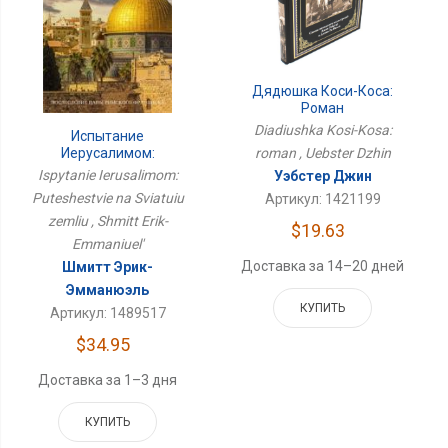
Дядюшка Коси-Коса:
Роман
Diadiushka Kosi-Kosa:
Испытание
roman , Uebster Dzhin
Иерусалимом:
Путешествие На Святую
Ispytanie Ierusalimom:
Уэбстер Джин
Землю
Puteshestvie na Sviatuiu
Артикул: 1421199
zemliu , Shmitt Erik-
$19.63
Emmaniuel'
Доставка за 14–20 дней
Шмитт Эрик-
Эмманюэль
КУПИТЬ
Артикул: 1489517
$34.95
Доставка за 1–3 дня
КУПИТЬ