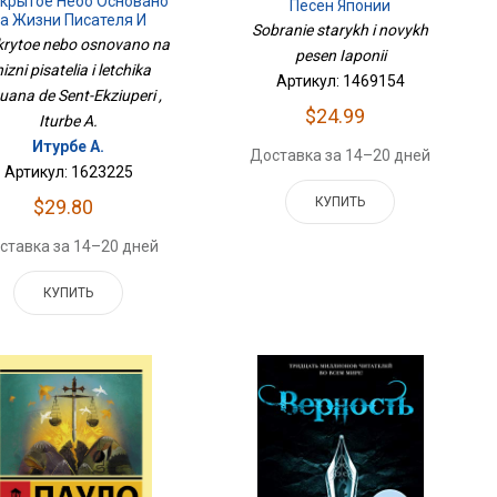
ткрытое Небо Основано
Песен Японии
а Жизни Писателя И
Sobranie starykh i novykh
чика Антуана Де Сент-
krytoe nebo osnovano na
pesen Iaponii
Экзюпери
izni pisatelia i letchika
Артикул: 1469154
uana de Sent-Ekziuperi ,
$24.99
Iturbe A.
Итурбе А.
Доставка за 14–20 дней
Артикул: 1623225
КУПИТЬ
$29.80
ставка за 14–20 дней
КУПИТЬ