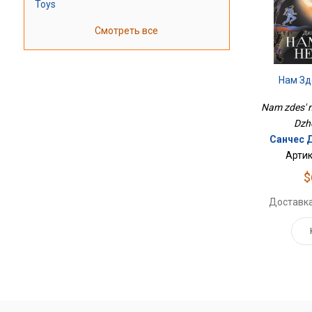
Toys
Смотреть все
Нам Зд
Nam zdes' n
Dzh
Санчес 
Артик
$
Доставка