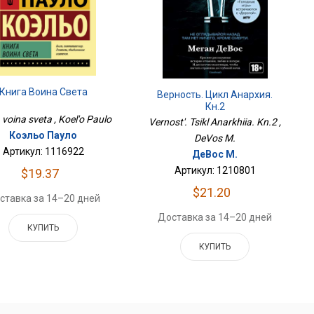
Книга Воина Света
Верность. Цикл Анархия.
Кн.2
 voina sveta , Koel'o Paulo
Vernost'. Tsikl Anarkhiia. Kn.2 ,
Коэльо Пауло
DeVos M.
Артикул: 1116922
ДеВос М.
Артикул: 1210801
$19.37
$21.20
ставка за 14–20 дней
Доставка за 14–20 дней
КУПИТЬ
КУПИТЬ