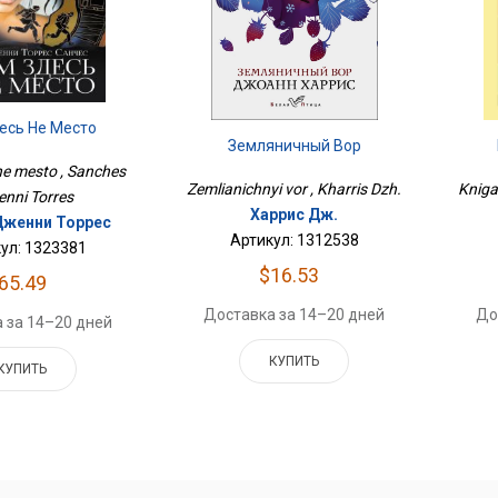
есь Не Место
Земляничный Вор
e mesto , Sanches
Kniga
Zemlianichnyi vor , Kharris Dzh.
enni Torres
Харрис Дж.
Дженни Торрес
Артикул: 1312538
ул: 1323381
$16.53
65.49
До
Доставка за 14–20 дней
 за 14–20 дней
КУПИТЬ
КУПИТЬ