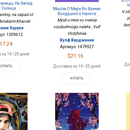
В О
раницы, На Запад
Н
т Солнца
Мысли О Мире Во Время
Лет
V ot
Воздушного Налета
anitsy, na zapad ot
zh
Mysli o mire vo vremia
 Murakami Kharuki
Ant
vozdushnogo naleta , Vulf
ами Харуки
Virdzhiniia
ул: 1309612
Вулф Вирджиния
17.24
Артикул: 1479927
 за 14–20 дней
$21.16
До
Доставка за 14–20 дней
КУПИТЬ
КУПИТЬ