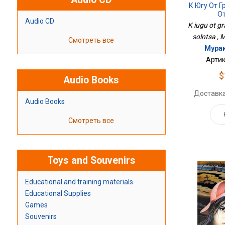
К Югу От Г
О
Audio CD
K iugu ot gr
solntsa ,
Смотреть все
Мурак
Артик
$
Audio Books
Доставка
Audio Books
Смотреть все
Toys and Souvenirs
Educational and training materials
Educational Supplies
Games
Souvenirs