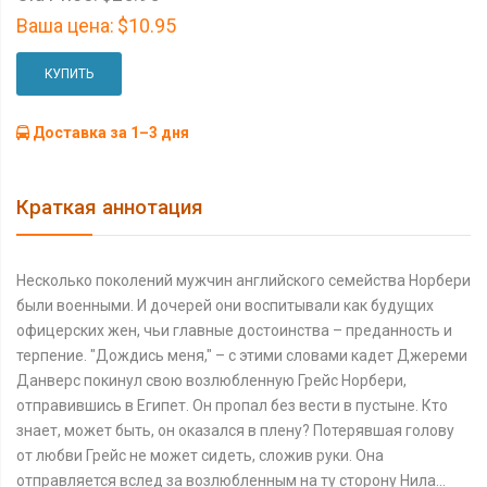
Ваша цена:
$10.95
КУПИТЬ
Доставка за 1–3 дня
Краткая аннотация
Несколько поколений мужчин английского семейства Норбери
были военными. И дочерей они воспитывали как будущих
офицерских жен, чьи главные достоинства – преданность и
терпение. "Дождись меня," – с этими словами кадет Джереми
Данверс покинул свою возлюбленную Грейс Норбери,
отправившись в Египет. Он пропал без вести в пустыне. Кто
знает, может быть, он оказался в плену? Потерявшая голову
от любви Грейс не может сидеть, сложив руки. Она
отправляется вслед за возлюбленным на ту сторону Нила…