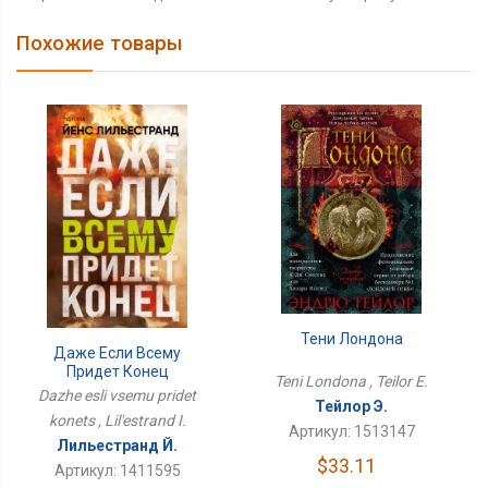
Похожие товары
Тени Лондона
Даже Если Всему
Придет Конец
Teni Londona , Teilor E.
Dazhe esli vsemu pridet
Тейлор Э.
konets , Lil'estrand I.
Артикул: 1513147
Лильестранд Й.
$33.11
Артикул: 1411595