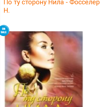
По ту сторону Нила - Фосселер
Н.