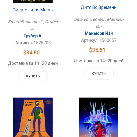
Дитя Во Времени
Смертельная Месть
Ditia vo vremeni , Mak'iuen
Smertel'naia mest' , Gruber
Ien
A.
Макьюэн Иэн
Грубер А.
Артикул: 1500657
Артикул: 1525703
$35.51
$34.80
Доставка за 14–20 дней
Доставка за 14–20 дней
КУПИТЬ
КУПИТЬ