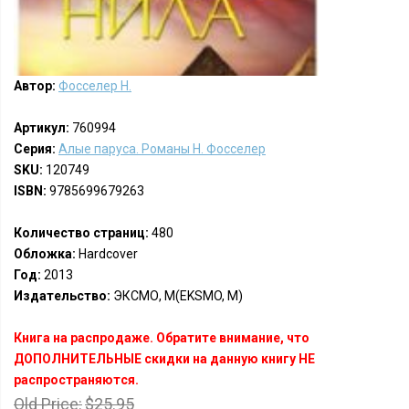
Автор:
Фосселер Н.
Артикул:
760994
Серия:
Алые паруса. Романы Н. Фосселер
SKU:
120749
ISBN:
9785699679263
Количество страниц:
480
Обложка:
Hardcover
Год:
2013
Издательство:
ЭКСМО, М(EKSMO, M)
Книга на распродаже. Обратите внимание, что
ДОПОЛНИТЕЛЬНЫЕ скидки на данную книгу НЕ
распространяются.
Old Price:
$25.95